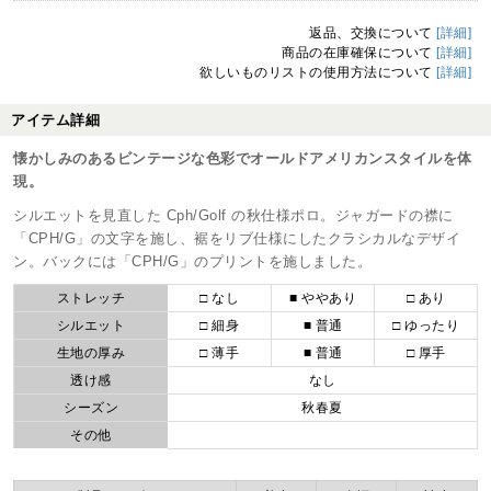
返品、交換について
[詳細]
商品の在庫確保について
[詳細]
欲しいものリストの使用方法について
[詳細]
アイテム詳細
懐かしみのあるビンテージな色彩でオールドアメリカンスタイルを体
現。
シルエットを見直した Cph/Golf の秋仕様ポロ。ジャガードの襟に
「CPH/G」の文字を施し、裾をリブ仕様にしたクラシカルなデザイ
ン。バックには「CPH/G」のプリントを施しました。
ストレッチ
□ なし
■ ややあり
□ あり
シルエット
□ 細身
■ 普通
□ ゆったり
生地の厚み
□ 薄手
■ 普通
□ 厚手
透け感
なし
シーズン
秋春夏
その他