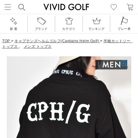
新 着
ブランド
カテゴリ
ランキング
プレー券
TOP
>
キャプテンズヘルムゴルフ(Captains Helm Golf)
>
半袖カットソー
、
トップス
、
メンズ トップス