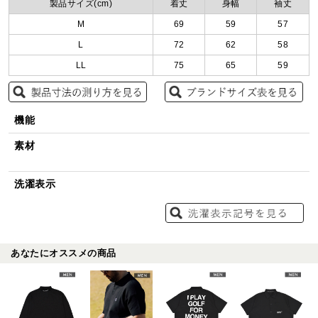
製品サイズ(cm)
着丈
身幅
袖丈
M
69
59
57
L
72
62
58
LL
75
65
59
機能
素材
洗濯表示
あなたにオススメの商品