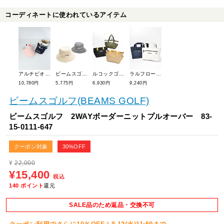
コーディネートに使われているアイテム
アルチビオ 25年秋冬新作 ウサロゴ刺繍サンバイザー A510802
ビームスゴルフ リバーシブル千鳥柄ハット 81-41-1218-503
ルコックゴルフ ベーシックカートポーチ LG5FTT41L
ラルフローレンゴルフ RLX Premiumカートポーチ RLZ017
10,780円
5,775円
6,930円
9,240円
ビームスゴルフ(BEAMS GOLF)
ビームスゴルフ 2WAYボーダーニットプルオーバー 83-
15-0111-647
クーポン対象
30%OFF
¥
22,000
¥15,400
税込
140
ポイント
還元
SALE品のため返品・交換不可