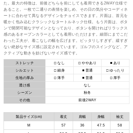
た。最大の特徴は、前後どちらを前にしても着用できる2WAY仕様で
あること。一枚で二通りの表情を楽しめ、その日の気分やコーディネ
ートに合わせて異なるデザインをチョイスできます。片面は、首元を
暖かく包み込むクラシックなタートルネック仕様。もう片面は、ボタ
ンで開閉可能なデザインとなっており、ボタンを開ければリラックス
感のあるオープンカラーとしても着用いただけます。細部にまでこだ
わった工夫が、着こなしの幅を広げます。ピッタリしすぎず、緩すぎ
ない絶妙なサイズ感に設定されています。ゴルフのスイングなど、ア
クティブな動きを妨げないサイズ感です。
ストレッチ
□ なし
□ ややあり
■ あり
シルエット
□ 細身
■ 普通
□ ゆったり
生地の厚み
□ 薄手
■ 普通
□ 厚手
透け感
なし
シーズン
秋冬
その他
前後2WAY
製品サイズ(cm)
着丈
肩幅
身幅
袖丈
M
57
36
47.5
58