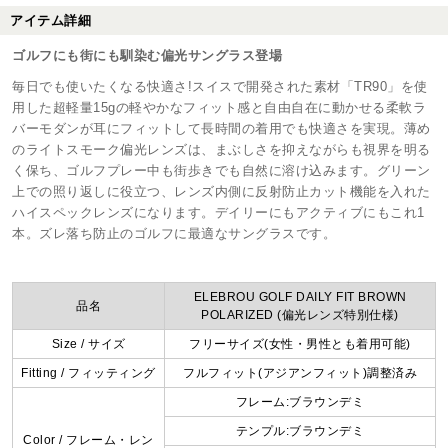
アイテム詳細
ゴルフにも街にも馴染む偏光サングラス登場
毎日でも使いたくなる快適さ!スイスで開発された素材「TR90」を使
用した超軽量15gの軽やかなフィット感と自由自在に動かせる柔軟ラ
バーモダンが耳にフィットして長時間の着用でも快適さを実現。薄め
のライトスモーク偏光レンズは、まぶしさを抑えながらも視界を明る
く保ち、ゴルフプレー中も街歩きでも自然に溶け込みます。グリーン
上での照り返しに役立つ、レンズ内側に反射防止カット機能を入れた
ハイスペックレンズになります。デイリーにもアクティブにもこれ1
本。ズレ落ち防止のゴルフに最適なサングラスです。
ELEBROU GOLF DAILY FIT BROWN
品名
POLARIZED (偏光レンズ特別仕様)
Size / サイズ
フリーサイズ(女性・男性とも着用可能)
Fitting / フィッティング
フルフィット(アジアンフィット)調整済み
フレーム:ブラウンデミ
テンプル:ブラウンデミ
Color / フレーム・レン