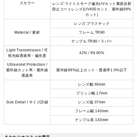
ズカラー
レンズ:ライトスモーク偏光UVカット裏面反射
防止コートレンズ(UV400カット、紫外線99%
カット)
レンズ:プラスチック
Material / 素材
フレーム:TR90
テンプル:TR90 / ラバー
Light Transmission / 可
42% / 99.00%
視光線透過率・偏光度
Ultraviolet Protection /
紫外線カット率・紫外線
紫外線99%以上カット・透過率1.0%以下
透過率
レンズ幅:46mm
ブリッジ幅:17mm
Size Detail / サイズ詳細
レンズ縦:37mm
フレーム幅:143mm
テンプル長:143mm