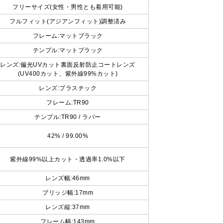
フリーサイズ(女性・男性とも着用可能)
フルフィット(アジアンフィット)調整済み
フレーム:マットブラック
テンプル:マットブラック
レンズ:偏光UVカット裏面反射防止コートレンズ
(UV400カット、紫外線99%カット)
レンズ:プラスチック
フレーム:TR90
テンプル:TR90 / ラバー
42% / 99.00%
紫外線99%以上カット・透過率1.0%以下
レンズ幅:46mm
ブリッジ幅:17mm
レンズ縦:37mm
フレーム幅:143mm