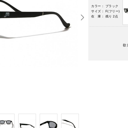
カラー： ブラック
サイズ： F(フリー)
在 庫： 残り 2点
欲