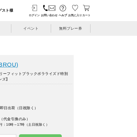
ゲスト様
ログイン
お問い合わせ
ヘルプ
お気に入り
カート
イベント
無料プレー券
BROU)
リーフィットブラックポラライズド特別
ンズ】
即日出荷（日祝除く）
（代金引換のみ）
付：10時～17時（土日祝除く）