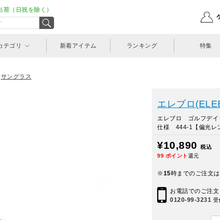
出荷（日祝を除く）
カテゴリ
新着アイテム
ランキング
特集
、
サングラス
エレブロ(ELE
エレブロ ゴルフデイ
仕様 444-1【偏光レ
¥10,890
税込
99
ポイント
還元
※
15
時までのご注文は
お電話でのご注文
0120-99-3231
受