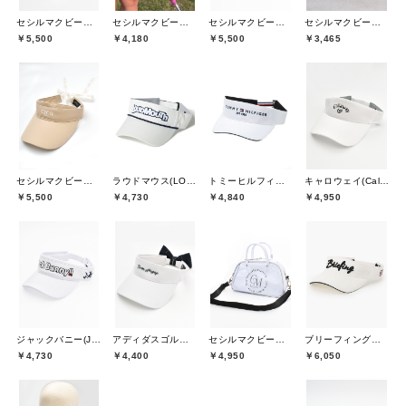
セシルマクビーグリーン(CECIL McBEE green)
セシルマクビーグリーン(CECIL McBEE green)
セシルマクビーグリーン(CECIL McBEE green)
セシルマクビーグリーン(CECIL McBEE green)
￥5,500
￥4,180
￥5,500
￥3,465
セシルマクビーグリーン(CECIL McBEE green)
ラウドマウス(LOUDMOUTH)
トミーヒルフィガーゴルフ(TOMMY HILFIGER GOLF)
キャロウェイ(Callaway)
￥5,500
￥4,730
￥4,840
￥4,950
ジャックバニー(Jack Bunny)
アディダスゴルフ(adidas golf)
セシルマクビーグリーン(CECIL McBEE green)
ブリーフィングゴルフ(BRIEFING GOLF)
￥4,730
￥4,400
￥4,950
￥6,050