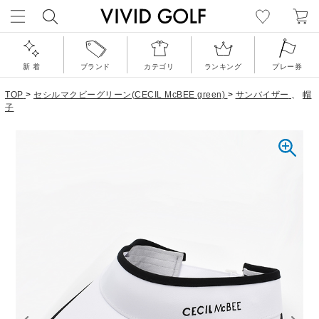
新 着
ブランド
カテゴリ
ランキング
プレー券
TOP
>
セシルマクビーグリーン(CECIL McBEE green)
>
サンバイザー
、
帽
子