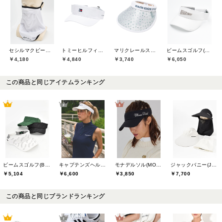
セシルマクビーグリーン(CECIL McBEE green)
トミーヒルフィガーゴルフ(TOMMY HILFIGER GOLF)
マリクレールスポール(marie claire sport)
ビームスゴルフ(BEAMS GOLF)
￥4,180
￥4,840
￥3,740
￥6,050
この商品と同じアイテムランキング
ビームスゴルフ(BEAMS GOLF)
キャプテンズヘルムゴルフ(Captains Helm Golf)
モナデルソル(MONA DELSOL)
ジャックバニー(Jack Bunny)
￥5,104
￥6,600
￥3,850
￥7,700
この商品と同じブランドランキング