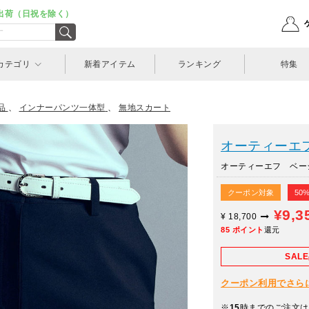
出荷（日祝を除く）
カテゴリ
新着アイテム
ランキング
特集
品
、
インナーパンツ一体型
、
無地スカート
オーティーエフ(O
オーティーエフ ベーシ
クーポン対象
50
¥9,3
¥
18,700
85
ポイント
還元
SAL
クーポン利用でさらに10
※
15
時までのご注文は