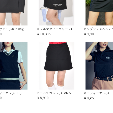
ェイ(Callaway)
セシルマクビーグリーン(CECIL McBEE green)
0
￥10,395
￥9,900
ーエフ(O.T.F)
ビームスゴルフ(BEAMS GOLF)
オーティーエフ(O.T.
0
￥8,910
￥8,250