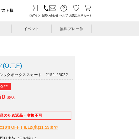
ゲスト様
ログイン
お問い合わせ
ヘルプ
お気に入り
カート
イベント
無料プレー券
.T.F)
ックボックススカート 2151-25022
%OFF
50
税込
E品のため返品・交換不可
％OFF！8.12(水)11:59まで
即日出荷（日祝除く）