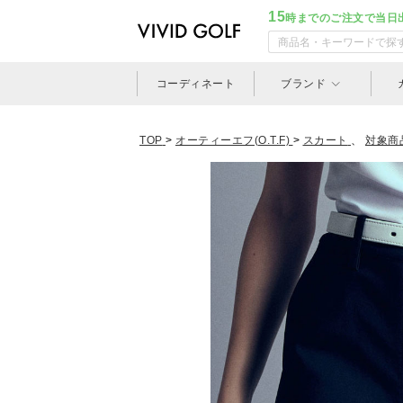
15
時までのご注文で当日
コーディネート
ブランド
TOP
>
オーティーエフ(O.T.F)
>
スカート
、
対象商