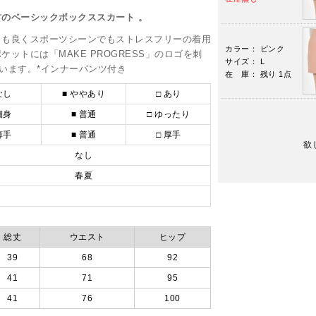
のベーシックボックススカート 。
りも良くスポーツシーンでもストレスフリーの着用
カラー： ピンク
ットには「MAKE PROGRESS」のロゴを刺
サイズ： L
います。*インナーパンツ付き
在 庫： 残り 1点
なし
■ ややあり
□ あり
細身
■ 普通
□ ゆったり
薄手
■ 普通
□ 厚手
欲
なし
春夏
総丈
ウエスト
ヒップ
39
68
92
41
71
95
41
76
100