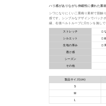
ハリ感がありながら伸縮性に優れた素材
シワになりにくい二重織り素材で肌触
感です。シンプルなデザインでバックポケ
繍、右後ベルトループにDカンを施して
ストレッチ
□ 
シルエット
□ 
生地の厚み
□ 
透け感
シーズン
その他
製品サイズ(cm)
S
M
L