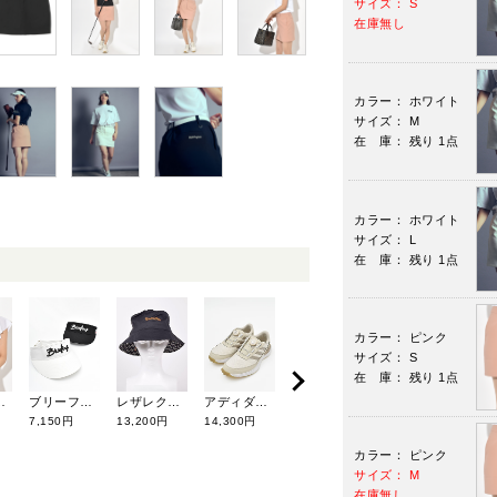
サイズ： S
在庫無し
カラー： ホワイト
サイズ： M
在 庫： 残り 1点
カラー： ホワイト
サイズ： L
在 庫： 残り 1点
カラー： ピンク
サイズ： S
在 庫： 残り 1点
ク 83-03-0083-461
ブリーフィングゴルフ ツバ広クラッシックバイザー BRG251W71
レザレクション レインバケットハットNo.2 BE12HAT02
アディダスゴルフ ウィメンズ S2G SL ボア 25 NKB78
レザレクション ラニウススクエアミニNo.3 LaniusSquareMiniNo3
7,150円
13,200円
14,300円
37,400円
カラー： ピンク
サイズ： M
在庫無し