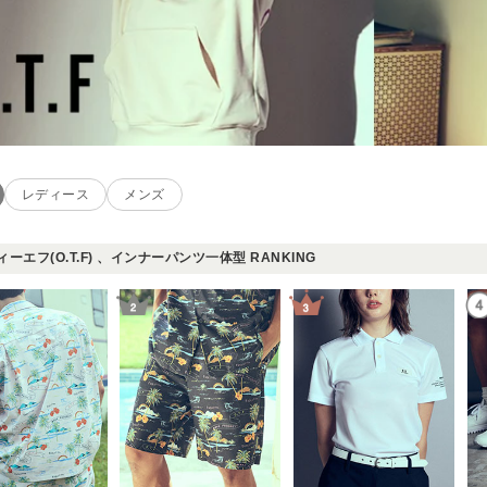
レディース
メンズ
ーエフ(O.T.F) 、インナーパンツ一体型 RANKING