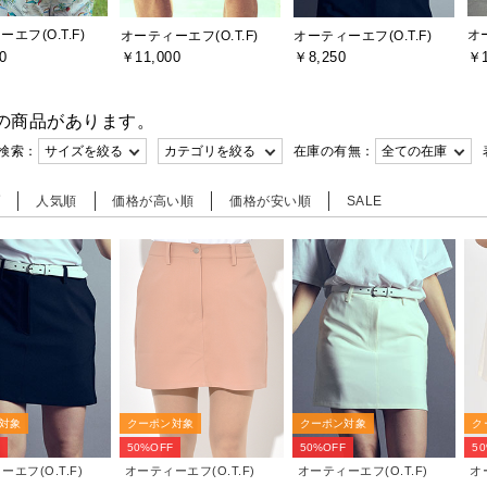
エフ(O.T.F)
オー
オーティーエフ(O.T.F)
オーティーエフ(O.T.F)
0
￥1
￥11,000
￥8,250
の商品があります。
検索：
在庫の有無：
順
人気順
価格が高い順
価格が安い順
SALE
対象
クーポン対象
クーポン対象
ク
F
50%OFF
50%OFF
5
エフ(O.T.F)
オーティーエフ(O.T.F)
オーティーエフ(O.T.F)
オ