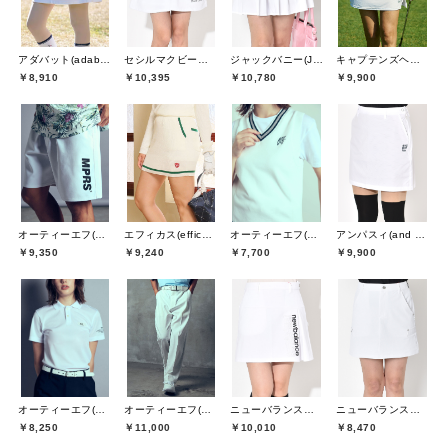
アダバット(adabat)
セシルマクビーグリーン(CECIL McBEE green)
ジャックバニー(Jack Bunny)
キャプテンズヘルムゴルフ(Captains Helm Golf)
￥8,910
￥10,395
￥10,780
￥9,900
オーティーエフ(O.T.F)
エフィカス(efficace)
オーティーエフ(O.T.F)
アンパスィ(and per se)
￥9,350
￥9,240
￥7,700
￥9,900
オーティーエフ(O.T.F)
ニューバランスゴルフ(New Balance Golf)
ニューバランスゴルフ(New Balance Golf)
オーティーエフ(O.T.F)
￥11,000
￥10,010
￥8,470
￥8,250