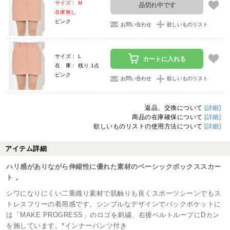
サイズ： M
品切れ中です
在庫無し
ピンク
お問い合わせ
欲しいものリスト
サイズ： L
カートに入れる
在 庫： 残り 1点
ピンク
お問い合わせ
欲しいものリスト
返品、交換について
[詳細]
商品の在庫確保について
[詳細]
欲しいものリストの使用方法について
[詳細]
アイテム詳細
ハリ感がありながら伸縮性に優れた素材のベーシックボックススカー
ト 。
シワになりにくい二重織り素材で肌触りも良くスポーツシーンでもス
トレスフリーの着用感です。シンプルなデザインでバックポケットに
は「MAKE PROGRESS」のロゴを刺繍、右後ベルトループにDカン
を施しています。*インナーパンツ付き