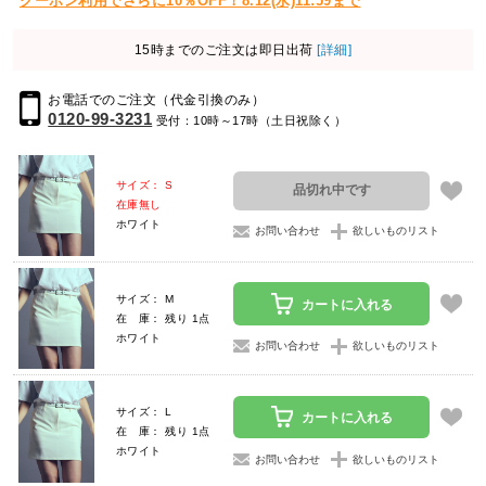
クーポン利用でさらに10％OFF！8.12(水)11:59まで
15時までのご注文は即日出荷
[詳細]
お電話でのご注文（代金引換のみ）
0120-99-3231
受付：10時～17時（土日祝除く）
サイズ： S
品切れ中です
在庫無し
ホワイト
お問い合わせ
欲しいものリスト
サイズ： M
カートに入れる
在 庫： 残り 1点
ホワイト
お問い合わせ
欲しいものリスト
サイズ： L
カートに入れる
在 庫： 残り 1点
ホワイト
お問い合わせ
欲しいものリスト