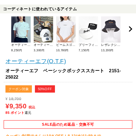
コーディネートに使われているアイテム
オーティーエフ 【ユニセックス】キャップ<PRIMARY LOGO> 1551-50035
ビームスゴルフ フリルスリーブモックネック 83-03-0083-461
ブリーフィングゴルフ ツバ広クラッシックバイザー BRG251W71
レザレクション レインバケットハットNo.2 BE12HAT02
オーティーエフ 【ユニセックス】クールマックス鹿の子半袖ポロ 2251-10052
3,300円
10,780円
7,150円
13,200円
14,300円
8,250円
オーティーエフ(O.T.F)
オーティーエフ ベーシックボックススカート 2151-
25022
クーポン対象
50%OFF
¥
18,700
¥9,350
税込
85
ポイント
還元
SALE品のため返品・交換不可