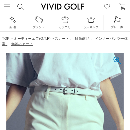
新 着
ブランド
カテゴリ
ランキング
プレー券
TOP
>
オーティーエフ(O.T.F)
>
スカート
、
対象商品
、
インナーパンツ一体
型
、
無地スカート