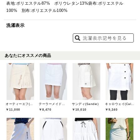
表地:ポリエステル87% ポリウレタン13%袋布:ポリエステル
100% 別布:ポリエステル100%
洗濯表示
あなたにオススメの商品
オーティーエフ(O.T.F)
テーラーメイドゴルフ(TaylorMade Golf)
サンディ(Sandie)
キャロウェイ(Callaway)
￥11,000
￥8,470
￥10,010
￥9,240