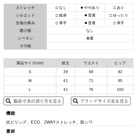
ストレッチ
□ なし
■ ややあり
□ あり
シルエット
□ 細身
■ 普通
□ ゆったり
生地の厚み
□ 薄手
■ 普通
□ 厚手
透け感
なし
シーズン
春夏
その他
製品サイズ(cm)
総丈
ウエスト
ヒップ
S
39
68
92
M
41
71
95
L
41
76
100
機能
抗ピリング、ECO、2WAYストレッチ、防シワ
素材