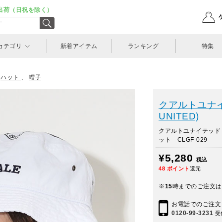
出荷（日祝を除く）
カテゴリ
新着アイテム
ランキング
特集
>
ハット
、
帽子
クアルトユナイ
UNITED)
クアルトユナイテッド
ット CLGF-029
¥5,280
税込
48
ポイント
還元
※
15
時までのご注文は
お電話でのご注文
0120-99-3231
受