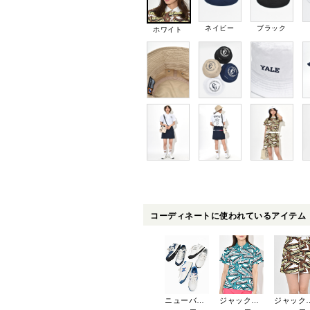
ネイビー
ブラック
ホワイト
コーディネートに使われているアイテム
ニューバランスゴルフ 574v3SLゴルフシューズ【スパイクレス】 UGS574S3
ジャックバニー ハニカムダブルフェイスポロシャツ(半袖) 263-5160304
ジャックバニー オックスドビース