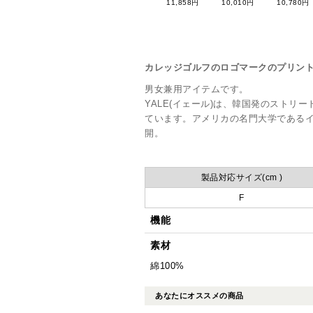
11,858円
10,010円
10,780円
カレッジゴルフのロゴマークのプリン
男女兼用アイテムです。
YALE(イェール)は、韓国発のストリ
ています。アメリカの名門大学である
開。
製品対応サイズ(cm )
F
機能
素材
綿100%
あなたにオススメの商品