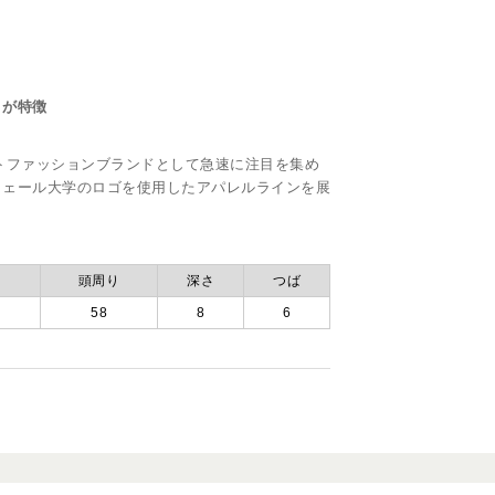
トが特徴
ートファッションブランドとして急速に注目を集め
イェール大学のロゴを使用したアパレルラインを展
頭周り
深さ
つば
58
8
6