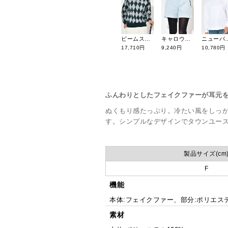
ビームスゴルフ アーガイルニットプルオーバー 83-15-0114-647
キャロウェイ 8WAYストレッチショートパンツ C25227201
ニューバランスゴルフ ロゴキルトジャカー
17,710円
9,240円
10,780円
ふんわりとしたフェイクファーが耳元
ぬくもり感たっぷり。冷たい風をしっ
す。シンプルなデザインでタウンユー
製品サイズ(cm
F
機能
本体:フェイクファー、部分:ポリエス
素材