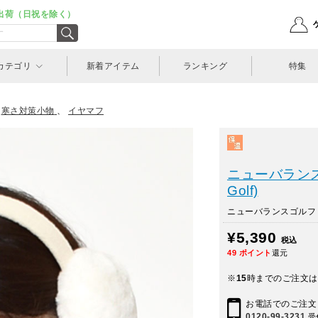
出荷（日祝を除く）
カテゴリ
新着アイテム
ランキング
特集
>
寒さ対策小物
、
イヤマフ
ニューバランスゴ
Golf)
ニューバランスゴルフ イ
¥5,390
税込
49
ポイント
還元
※
15
時までのご注文は
お電話でのご注文
0120-99-3231
受