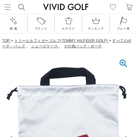
新 着
ブランド
カテゴリ
ランキング
プレー券
TOP
>
トミーヒルフィガーゴルフ(TOMMY HILFIGER GOLF)
>
すべてのポ
ーチ・バッグ
、
シューズケース
、
その他バッグ・ポーチ