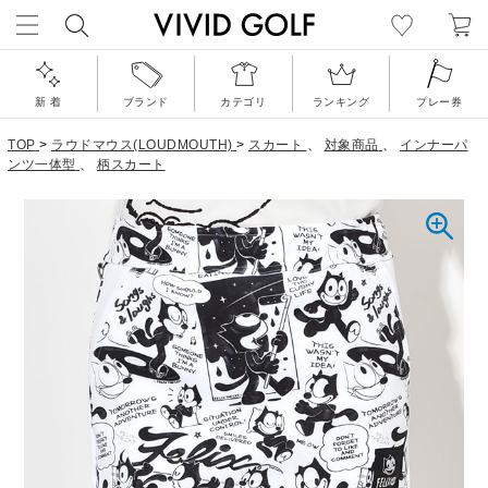
新 着
ブランド
カテゴリ
ランキング
プレー券
TOP
>
ラウドマウス(LOUDMOUTH)
>
スカート
、
対象商品
、
インナーパ
ンツ一体型
、
柄スカート