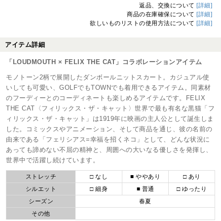
返品、交換について
[詳細]
商品の在庫確保について
[詳細]
欲しいものリストの使用方法について
[詳細]
アイテム詳細
「LOUDMOUTH × FELIX THE CAT」コラボレーションアイテム
モノトーン2柄で展開したダンボールニットスカート。カジュアル使
いしても可愛い、GOLFでもTOWNでも着用できるアイテム。同素材
のフーディーとのコーディネートも楽しめるアイテムです。FELIX
THE CAT〈フィリックス・ザ・キャット〉世界で最も有名な黒猫「フ
ィリックス・ザ・キャット」は1919年に映画の主人公として誕生しま
した。コミックスやアニメーション、そして商品を通じ、彼の名前の
由来である「フェリシアス=幸福を招くネコ」として、どんな状況に
あっても諦めない不屈の精神と、周囲への大いなる優しさを発揮し、
世界中で活躍し続けています。
ストレッチ
□ なし
■ ややあり
□ あり
シルエット
□ 細身
■ 普通
□ ゆったり
シーズン
春夏
その他