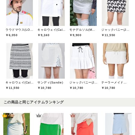
ラウドマウス(LOUDMOUTH)
キャロウェイ(Callaway)
モナデルソル(MONA DELSOL)
ジャックバニー(Jack Bunny)
￥6,050
￥9,240
￥9,900
￥11,550
キャロウェイ(Callaway)
サンディ(Sandie)
ジャックバニー(Jack Bunny)
テーラーメイドゴルフ(TaylorMade Golf)
￥11,550
￥10,780
￥10,780
￥10,780
この商品と同じアイテムランキング