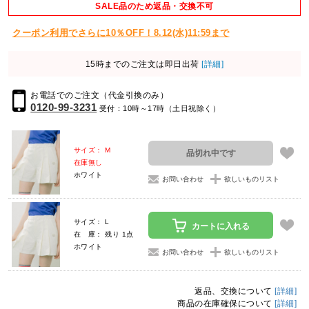
SALE品のため返品・交換不可
クーポン利用でさらに10％OFF！8.12(水)11:59まで
15時までのご注文は即日出荷
[詳細]
お電話でのご注文（代金引換のみ）
0120-99-3231
受付：10時～17時（土日祝除く）
サイズ： M
品切れ中です
在庫無し
ホワイト
お問い合わせ
欲しいものリスト
サイズ： L
カートに入れる
在 庫： 残り 1点
ホワイト
お問い合わせ
欲しいものリスト
返品、交換について
[詳細]
商品の在庫確保について
[詳細]