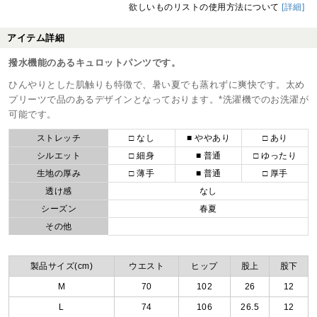
欲しいものリストの使用方法について
[詳細]
アイテム詳細
撥水機能のあるキュロットパンツです。
ひんやりとした肌触りも特徴で、暑い夏でも蒸れずに爽快です。太め
プリーツで品のあるデザインとなっております。*洗濯機でのお洗濯が
可能です。
ストレッチ
□ なし
■ ややあり
□ あり
シルエット
□ 細身
■ 普通
□ ゆったり
生地の厚み
□ 薄手
■ 普通
□ 厚手
透け感
なし
シーズン
春夏
その他
製品サイズ(cm)
ウエスト
ヒップ
股上
股下
M
70
102
26
12
L
74
106
26.5
12