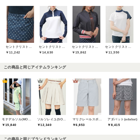
セントクリストファーゴルフ(St.ChristopherGolf)
セントクリストファーゴルフ(St.ChristopherGolf)
セントクリストファーゴルフ(St.ChristopherGolf)
セントクリストファーゴルフ(St.ChristopherGolf)
￥11,242
￥14,630
￥15,862
￥11,550
この商品と同じアイテムランキング
モナデルソル(MONA DELSOL)
ソルソレイユ(SOUS LE SOLEIL)
マリクレールスポール(marie claire sport)
アダバット(adabat)
￥15,840
￥12,340
￥6,853
￥8,415
この商品と同じブランドランキング