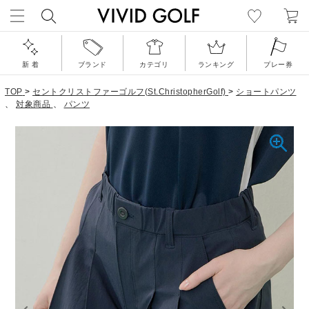
新 着
ブランド
カテゴリ
ランキング
プレー券
TOP
>
セントクリストファーゴルフ(St.ChristopherGolf)
>
ショートパンツ
、
対象商品
、
パンツ