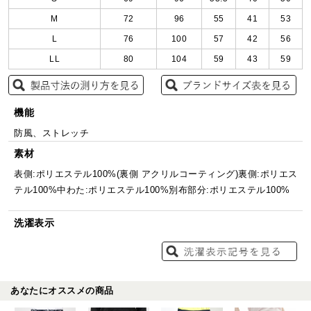
M
72
96
55
41
53
L
76
100
57
42
56
LL
80
104
59
43
59
機能
防風、ストレッチ
素材
表側:ポリエステル100%(裏側 アクリルコーティング)裏側:ポリエス
テル100%中わた:ポリエステル100%別布部分:ポリエステル100%
洗濯表示
あなたにオススメの商品