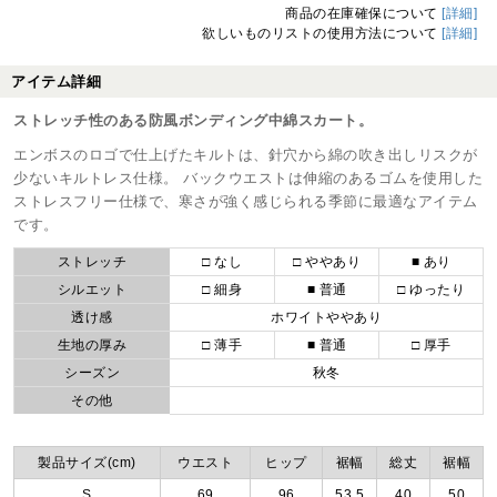
商品の在庫確保について
[詳細]
欲しいものリストの使用方法について
[詳細]
アイテム詳細
ストレッチ性のある防風ボンディング中綿スカート。
エンボスのロゴで仕上げたキルトは、針穴から綿の吹き出しリスクが
少ないキルトレス仕様。 バックウエストは伸縮のあるゴムを使用した
ストレスフリー仕様で、寒さが強く感じられる季節に最適なアイテム
です。
ストレッチ
□ なし
□ ややあり
■ あり
シルエット
□ 細身
■ 普通
□ ゆったり
透け感
ホワイトややあり
生地の厚み
□ 薄手
■ 普通
□ 厚手
シーズン
秋冬
その他
製品サイズ(cm)
ウエスト
ヒップ
裾幅
総丈
裾幅
S
69
96
53.5
40
50