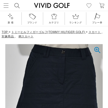
新 着
ブランド
カテゴリ
ランキング
プレー券
TOP
>
トミーヒルフィガーゴルフ(TOMMY HILFIGER GOLF)
>
スカート
、
対象商品
、
柄スカート