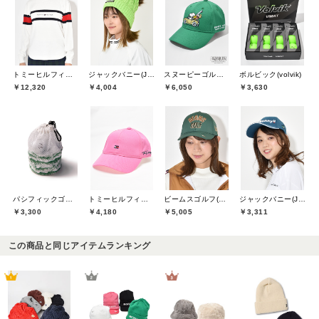
トミーヒルフィガーゴルフ(TOMMY HILFIGER GOLF)
ジャックバニー(Jack Bunny)
スヌーピーゴルフ(SNOOPY GOLF)
ボルビック(volvik)
￥12,320
￥4,004
￥6,050
￥3,630
パシフィックゴルフクラブ(Pacific GOLF CLUB)
トミーヒルフィガーゴルフ(TOMMY HILFIGER GOLF)
ビームスゴルフ(BEAMS GOLF)
ジャックバニー(Jack Bunny)
￥3,300
￥4,180
￥5,005
￥3,311
この商品と同じアイテムランキング