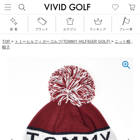
新 着
ブランド
カテゴリ
ランキング
プレー券
TOP
>
トミーヒルフィガーゴルフ(TOMMY HILFIGER GOLF)
>
ニット帽
、
帽子