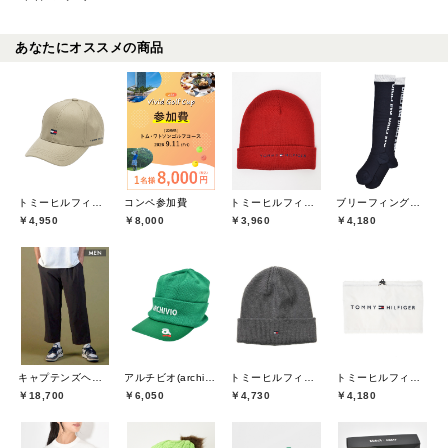
あなたにオススメの商品
トミーヒルフィガーゴルフ(TOMMY HILFIGER GOLF)
コンペ参加費
トミーヒルフィガーゴルフ(TOMMY HILFIGER GOLF)
ブリーフィングゴルフ(BRIEFING GOLF)
￥4,950
￥8,000
￥3,960
￥4,180
キャプテンズヘルムゴルフ(Captains Helm Golf)
アルチビオ(archivio)
トミーヒルフィガーゴルフ(TOMMY HILFIGER GOLF)
トミーヒルフィガーゴルフ(TOMMY HILFIGER GOLF)
￥18,700
￥6,050
￥4,730
￥4,180