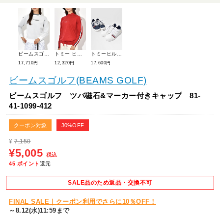
ビームスゴルフ レイヤー風ニットプルオーバー 83-15-0032-647
トミー ヒルフィガー ゴルフ ウェアハイネックセーター THLA471
トミーヒルフィガーゴルフ シューズスパイクレスシューレース THMS4F
17,710円
12,320円
17,600円
ビームスゴルフ(BEAMS GOLF)
ビームスゴルフ ツバ磁石&マーカー付きキャップ 81-
41-1099-412
クーポン対象
30%OFF
¥
7,150
¥5,005
税込
45
ポイント
還元
SALE品のため返品・交換不可
FINAL SALE｜クーポン利用でさらに10％OFF！
～8.12(水)11:59まで