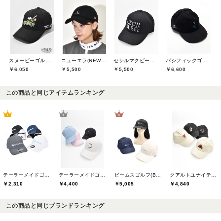
スヌーピーゴルフ(SNOOPY GOLF)
ニューエラ(NEW ERA)
セシルマクビーグリーン(CECIL McBEE green)
パシフィックゴルフクラブ(Pacific GOLF CLUB)
￥6,050
￥5,500
￥5,500
￥6,600
この商品と同じアイテムランキング
テーラーメイドゴルフ(TaylorMade Golf)
テーラーメイドゴルフ(TaylorMade Golf)
ビームスゴルフ(BEAMS GOLF)
クアルトユナイテッド(CUARTO UNITED)
￥2,310
￥4,400
￥5,005
￥4,840
この商品と同じブランドランキング