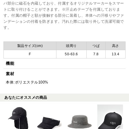
バ部分に磁石を内蔵しており、付属するオリジナルマーカーをスマー
トに取り付けることができます。※汗止めテープを付属しておりま
す。付属の帽子と額が接触する部分に装着し、本体への汗移りやファ
ンデーションの付着を防ぎます。汚れた際には取り外して洗濯可能で
す。
製品サイズ(cm)
頭周り
つば
高さ
F
50-63.6
7.8
13.4
機能
素材
本体:ポリエステル100%
あなたにオススメの商品