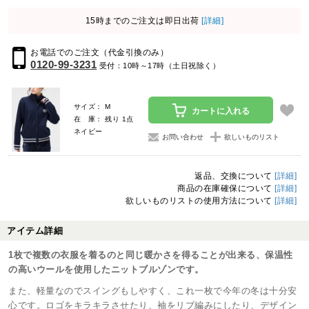
15時までのご注文は即日出荷
[詳細]
お電話でのご注文（代金引換のみ）
0120-99-3231
受付：10時～17時（土日祝除く）
サイズ： M
カートに入れる
在 庫： 残り 1点
ネイビー
お問い合わせ
欲しいものリスト
返品、交換について
[詳細]
商品の在庫確保について
[詳細]
欲しいものリストの使用方法について
[詳細]
アイテム詳細
1枚で複数の衣服を着るのと同じ暖かさを得ることが出来る、保温性
の高いウールを使用したニットブルゾンです。
また、軽量なのでスイングもしやすく、これ一枚で今年の冬は十分安
心です。ロゴをキラキラさせたり、袖をリブ編みにしたり、デザイン