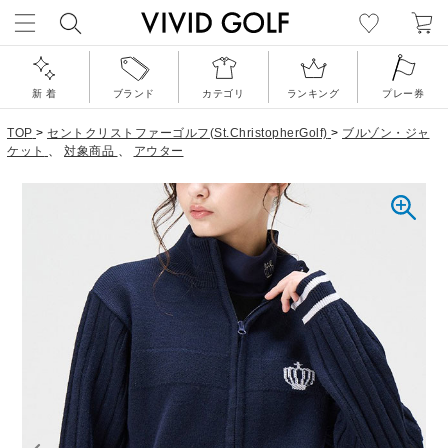
新 着
ブランド
カテゴリ
ランキング
プレー券
TOP
>
セントクリストファーゴルフ(St.ChristopherGolf)
>
ブルゾン・ジャ
ケット
、
対象商品
、
アウター