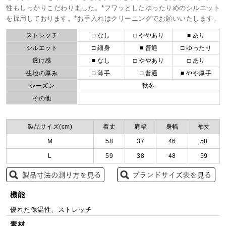
性もしっかりこだわりました。*フワッとしたゆったりめのシルエット
を採用しております。*お手入れはクリーニングでお願いいたします。
ストレッチ
□ なし
□ ややあり
■ あり
シルエット
□ 細身
■ 普通
□ ゆったり
透け感
■ なし
□ ややあり
□ あり
生地の厚み
□ 薄手
□ 普通
■ やや厚手
シーズン
秋冬
その他
製品サイズ(cm)
着丈
肩幅
身幅
袖丈
M
58
37
46
58
L
59
38
48
59
機能
優れた保温性、ストレッチ
素材