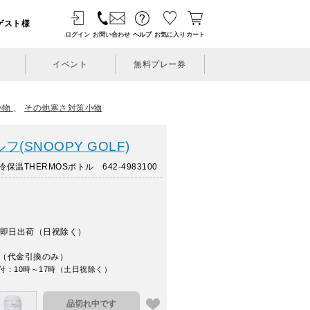
ゲスト様
ログイン
お問い合わせ
ヘルプ
お気に入り
カート
イベント
無料プレー券
小物
、
その他寒さ対策小物
(SNOOPY GOLF)
温THERMOSボトル 642-4983100
即日出荷（日祝除く）
（代金引換のみ）
付：10時～17時（土日祝除く）
品切れ中です