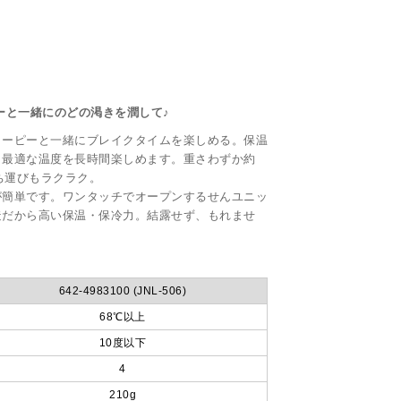
ーと一緒にのどの渇きを潤して♪
ヌーピーと一緒にブレイクタイムを楽しめる。保温
、最適な温度を長時間楽しめます。重さわずか約
ち運びもラクラク。
が簡単です。ワンタッチでオープンするせんユニッ
造だから高い保温・保冷力。結露せず、もれませ
642-4983100 (JNL-506)
68℃以上
10度以下
4
210g