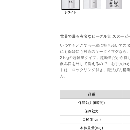
ホワイト
世界で最も有名なビーグル犬 スヌーピ
いつでもどこでも一緒に持ち歩いてス
にも保冷にも対応のケータイマグなら
210gの超軽量タイプ。超軽量だから持
飲み口を外して洗えるので、お手入れ
トは、ロックリング付き。魔法びん構
ん。
品番
保温効力(6時間)
保冷効力
口径(約cm)
本体重量(約g)