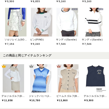
￥9,900
￥8,855
￥9,240
￥9,240
ソルソレイユ(SOUS LE SOLEIL)
ピン(PING)
サンディ(Sandie)
サンディ(Sandie)
￥7,194
￥9,240
￥7,546
￥7,546
この商品と同じアイテムランキング
デルソルゴルフ(DELSOL GOLF)
ジャックバニー(Jack Bunny)
ビームスゴルフ(BEAMS GOLF)
デルソルゴルフ(DELSOL GOLF)
￥11,858
￥10,780
￥13,860
￥9,900