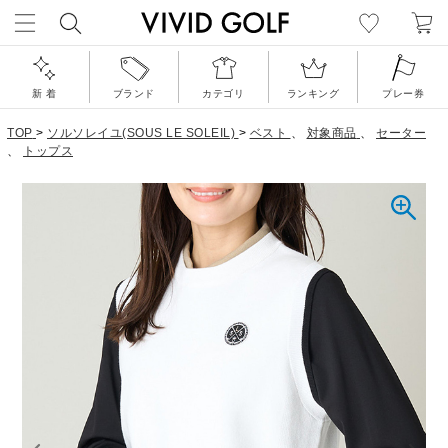
新 着
ブランド
カテゴリ
ランキング
プレー券
TOP
>
ソルソレイユ(SOUS LE SOLEIL)
>
ベスト
、
対象商品
、
セーター
、
トップス