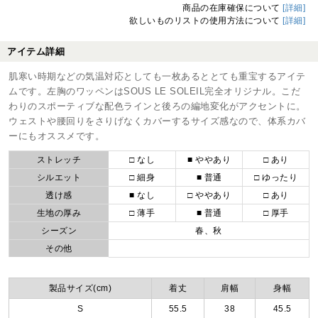
商品の在庫確保について
[詳細]
欲しいものリストの使用方法について
[詳細]
アイテム詳細
肌寒い時期などの気温対応としても一枚あるととても重宝するアイテ
ムです。左胸のワッペンはSOUS LE SOLEIL完全オリジナル。こだ
わりのスポーティブな配色ラインと後ろの編地変化がアクセントに。
ウェストや腰回りをさりげなくカバーするサイズ感なので、体系カバ
ーにもオススメです。
ストレッチ
□ なし
■ ややあり
□ あり
シルエット
□ 細身
■ 普通
□ ゆったり
透け感
■ なし
□ ややあり
□ あり
生地の厚み
□ 薄手
■ 普通
□ 厚手
シーズン
春、秋
その他
製品サイズ(cm)
着丈
肩幅
身幅
S
55.5
38
45.5