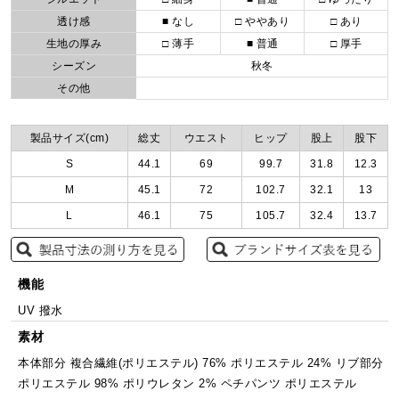
透け感
■ なし
□ ややあり
□ あり
生地の厚み
□ 薄手
■ 普通
□ 厚手
シーズン
秋冬
その他
製品サイズ(cm)
総丈
ウエスト
ヒップ
股上
股下
S
44.1
69
99.7
31.8
12.3
M
45.1
72
102.7
32.1
13
L
46.1
75
105.7
32.4
13.7
機能
UV 撥水
素材
本体部分 複合繊維(ポリエステル) 76% ポリエステル 24% リブ部分
ポリエステル 98% ポリウレタン 2% ペチパンツ ポリエステル