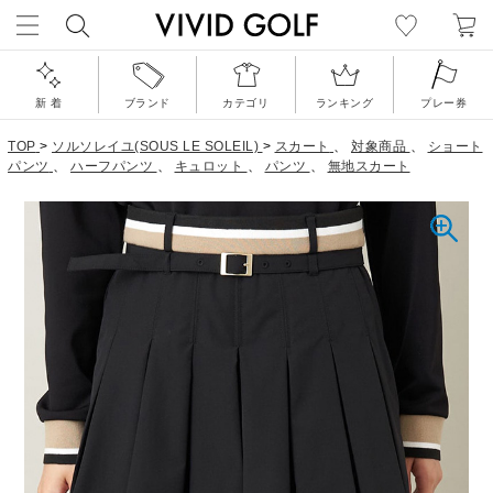
新 着
ブランド
カテゴリ
ランキング
プレー券
TOP
>
ソルソレイユ(SOUS LE SOLEIL)
>
スカート
、
対象商品
、
ショート
パンツ
、
ハーフパンツ
、
キュロット
、
パンツ
、
無地スカート