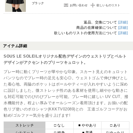
ブラック
お問い合わせ
欲しいものリスト
返品、交換について
[詳細]
商品の在庫確保について
[詳細]
欲しいものリストの使用方法について
[詳細]
アイテム詳細
SOUS LE SOLEILオリジナル配色デザインのウェストリブとベルト
デザインがアクセントのプリーツキュロット。
プレー時に動くプリーツが華やかな印象。スカート見えのキュロット
パンツなのでプレー時の足元も安心◎。ウェストゴムで伸び伸びとし
た着心地。両脇のポケットはボールやティーが入れやすいように深め
に設計しました。微ストレッチ性のある素材を使用し細やかな動きに
も対応可能でのびのびプレーが可能。プレー時に嬉しい UV CUT、撥
水機能付き。程よい厚みでオールシーズン着用頂けます。お揃いの配
色リブ使いのポロシャツ(KKKTV02089)との 王道ゴルフコーデがお
勧め!ゴルファー気分を盛り上げます!
ストレッチ
□ なし
■ ややあり
□ あり
シルエット
□ 細身
■ 普通
□ ゆったり