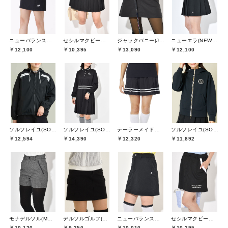
ニューバランスゴルフ(New Balance Golf)
セシルマクビーグリーン(CECIL McBEE green)
ジャックバニー(Jack Bunny)
ニューエラ(NEW ERA)
￥12,100
￥10,395
￥13,090
￥12,100
ソルソレイユ(SOUS LE SOLEIL)
ソルソレイユ(SOUS LE SOLEIL)
テーラーメイドゴルフ(TaylorMade Golf)
ソルソレイユ(SOUS LE SOLEIL)
￥12,594
￥14,390
￥12,320
￥11,892
モナデルソル(MONA DELSOL)
デルソルゴルフ(DELSOL GOLF)
ニューバランスゴルフ(New Balance Golf)
セシルマクビーグリーン(CECIL McBEE green)
￥10,120
￥9,350
￥10,010
￥10,395