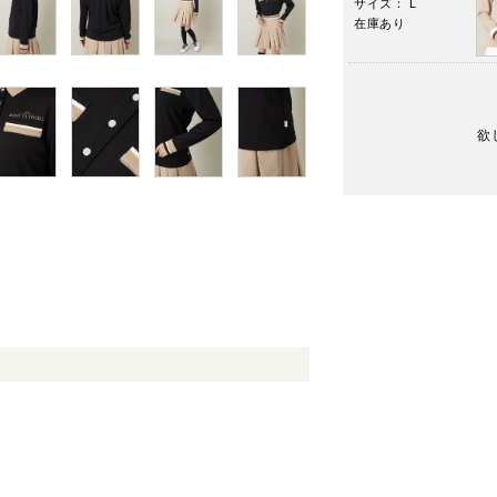
サイズ： L
在庫あり
欲