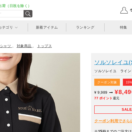
出荷（日祝を除く）
カテゴリ
新着アイテム
ランキング
特集
シャツ
、
対象商品
、
トップス
ソルソレイユ(SO
ソルソレイユ ラインリ
クーポン対象
15
¥8,4
¥
9,989
77
ポイント
還元
SAL
クーポン利用でさらに10
※
15
時までのご注文は