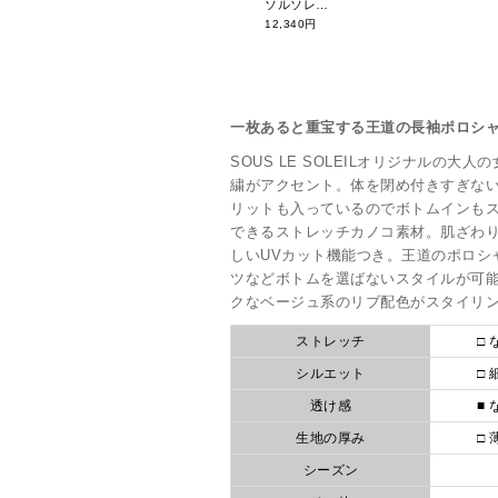
ソルソレイユ プリーツキュロットスカート KKLTV05119
12,340円
一枚あると重宝する王道の長袖ポロシ
SOUS LE SOLEILオリジナルの
繍がアクセント。体を閉め付きすぎな
リットも入っているのでボトムインも
できるストレッチカノコ素材。肌ざわ
しいUVカット機能つき。王道のポロシ
ツなどボトムを選ばないスタイルが可
クなベージュ系のリブ配色がスタイリ
ストレッチ
□ 
シルエット
□ 
透け感
■ 
生地の厚み
□ 
シーズン