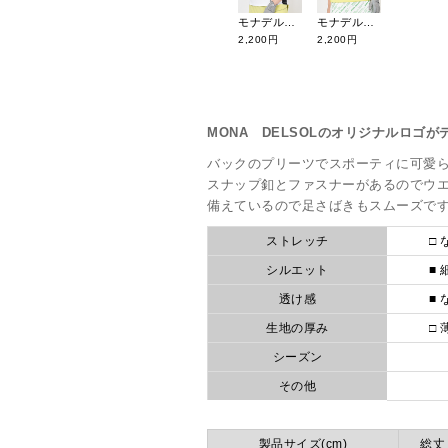
モナデルソル バイカラーワンポイントシャツ M0006
モナデルソル ノースリダンボールパーカーベスト M0003
2,200円
2,200円
MONA DELSOLのオリジナルロゴ
バックのプリーツでスポーティに可愛
スナップ釦とファスナーがあるのでウ
備えているので足さばきもスムーズで
ストレッチ
□ 
シルエット
■ 
透け感
■ 
生地の厚み
□ 
シーズン
その他
製品サイズ(cm)
総丈