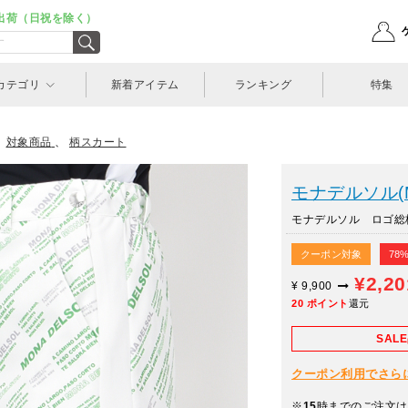
出荷（日祝を除く）
カテゴリ
新着アイテム
ランキング
特集
、
対象商品
、
柄スカート
モナデルソル(M
モナデルソル ロゴ総柄
クーポン対象
78
¥2,2
¥
9,900
20
ポイント
還元
SAL
クーポン利用でさらに10
※
15
時までのご注文は