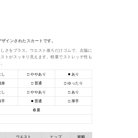
がデザインされたスカートです。
らしさをプラス。ウエスト後ろだけゴムで、左脇に
エストがスッキリ見えます。軽量でストレッチ性も
す。
なし
□ ややあり
■ あり
細身
□ 普通
□ ゆったり
なし
□ ややあり
□ あり
薄手
■ 普通
□ 厚手
春夏
ウエスト
ヒップ
裾幅