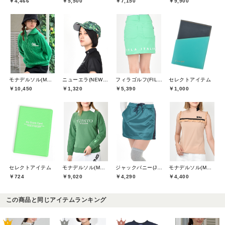
￥4,466
￥5,500
￥7,150
￥9,900
モナデルソル(MONA DELSOL)
ニューエラ(NEW ERA)
フィラゴルフ(FILA GOLF)
セレクトアイテム
￥10,450
￥1,320
￥5,390
￥1,000
セレクトアイテム
モナデルソル(MONA DELSOL)
ジャックバニー(Jack Bunny)
モナデルソル(MONA DELSOL)
￥724
￥9,020
￥4,290
￥4,400
この商品と同じアイテムランキング