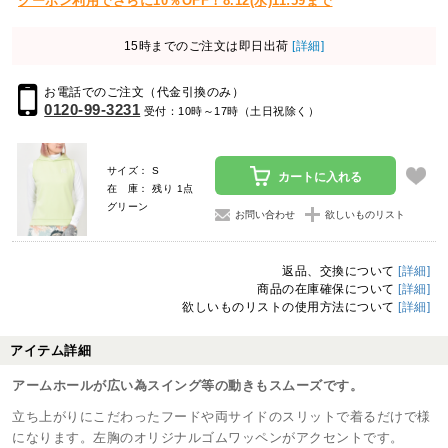
クーポン利用でさらに10％OFF！8.12(水)11:59まで
15時までのご注文は即日出荷
[詳細]
お電話でのご注文（代金引換のみ）
0120-99-3231
受付：10時～17時（土日祝除く）
サイズ： S
カートに入れる
在 庫： 残り 1点
グリーン
お問い合わせ
欲しいものリスト
返品、交換について
[詳細]
商品の在庫確保について
[詳細]
欲しいものリストの使用方法について
[詳細]
アイテム詳細
アームホールが広い為スイング等の動きもスムーズです。
立ち上がりにこだわったフードや両サイドのスリットで着るだけで様
になります。左胸のオリジナルゴムワッペンがアクセントです。