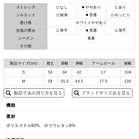
ストレッチ
□ なし
■ ややあり
□ あり
シルエット
□ 細身
■ 普通
□ ゆったり
透け感
ホワイトややあり
生地の厚み
□ 薄手
■ 普通
□ 厚手
シーズン
春夏
その他
製品サイズ(cm)
着丈
肩幅
身幅
アームホール
裾幅
S
53
34
42
17
108
M
54
35.5
44.5
17.5
130
機能
素材
ポリエステル92%、ポリウレタン8%