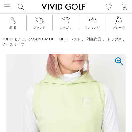
新 着
ブランド
カテゴリ
ランキング
プレー券
TOP
>
モナデルソル(MONA DELSOL)
>
ベスト
、
対象商品
、
トップス
、
ノースリーブ