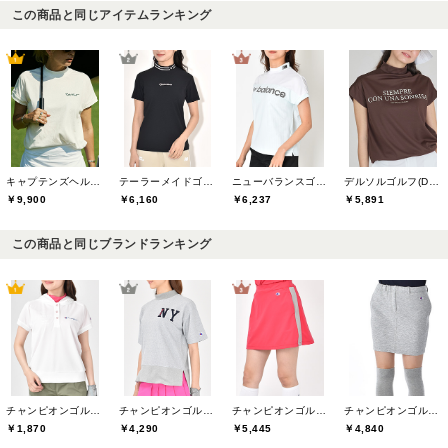
この商品と同じアイテムランキング
キャプテンズヘルムゴルフ(Captains Helm Golf)
テーラーメイドゴルフ(TaylorMade Golf)
ニューバランスゴルフ(New Balance Golf)
デルソルゴルフ(DELSOL GOLF)
￥9,900
￥6,160
￥6,237
￥5,891
この商品と同じブランドランキング
チャンピオンゴルフ(Champion GOLF)
チャンピオンゴルフ(Champion GOLF)
チャンピオンゴルフ(Champion GOLF)
チャンピオンゴルフ(Champion GOLF)
￥1,870
￥4,290
￥5,445
￥4,840