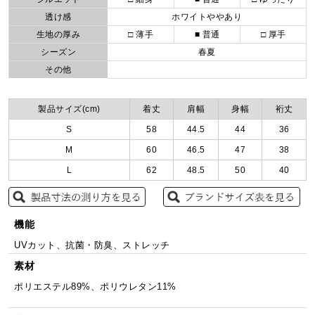
透け感
ホワイトややあり
生地の厚み
□ 薄手
■ 普通
□ 厚手
シーズン
春夏
その他
製品サイズ(cm)
着丈
肩幅
身幅
裄丈
S
58
44.5
44
36
M
60
46.5
47
38
L
62
48.5
50
40
機能
UVカット、抗菌・防臭、ストレッチ
素材
ポリエステル89%、ポリウレタン11%