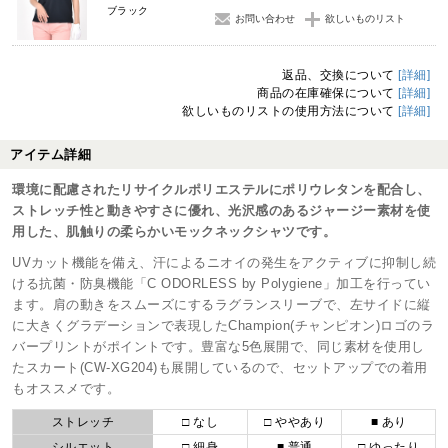
ブラック
お問い合わせ
欲しいものリスト
返品、交換について
[詳細]
商品の在庫確保について
[詳細]
欲しいものリストの使用方法について
[詳細]
アイテム詳細
環境に配慮されたリサイクルポリエステルにポリウレタンを配合し、
ストレッチ性と動きやすさに優れ、光沢感のあるジャージー素材を使
用した、肌触りの柔らかいモックネックシャツです。
UVカット機能を備え、汗によるニオイの発生をアクティブに抑制し続
ける抗菌・防臭機能「C ODORLESS by Polygiene」加工を行ってい
ます。肩の動きをスムーズにするラグランスリーブで、左サイドに縦
に大きくグラデーションで表現したChampion(チャンピオン)ロゴのラ
バープリントがポイントです。豊富な5色展開で、同じ素材を使用し
たスカート(CW-XG204)も展開しているので、セットアップでの着用
もオススメです。
ストレッチ
□ なし
□ ややあり
■ あり
シルエット
□ 細身
■ 普通
□ ゆったり