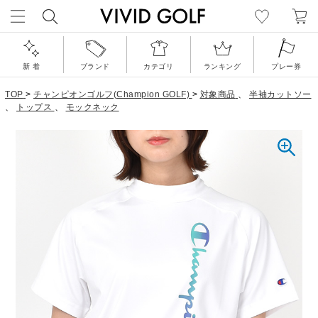
新 着
ブランド
カテゴリ
ランキング
プレー券
TOP
>
チャンピオンゴルフ(Champion GOLF)
>
対象商品
、
半袖カットソー
、
トップス
、
モックネック