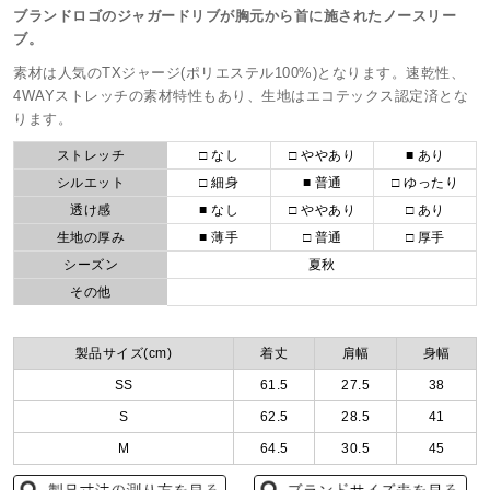
ブランドロゴのジャガードリブが胸元から首に施されたノースリー
ブ。
素材は人気のTXジャージ(ポリエステル100%)となります。速乾性、
4WAYストレッチの素材特性もあり、生地はエコテックス認定済とな
ります。
ストレッチ
□ なし
□ ややあり
■ あり
シルエット
□ 細身
■ 普通
□ ゆったり
透け感
■ なし
□ ややあり
□ あり
生地の厚み
■ 薄手
□ 普通
□ 厚手
シーズン
夏秋
その他
製品サイズ(cm)
着丈
肩幅
身幅
SS
61.5
27.5
38
S
62.5
28.5
41
M
64.5
30.5
45