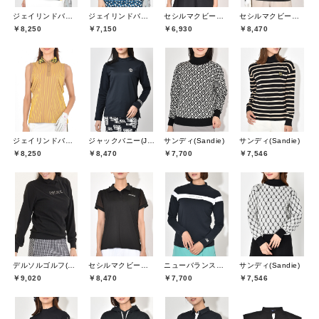
ジェイリンドバーグ(J.LINDEBERG)
ジェイリンドバーグ(J.LINDEBERG)
セシルマクビーグリーン(CECIL McBEE green)
セシルマクビーグリーン(CECIL McBEE green)
￥8,250
￥7,150
￥6,930
￥8,470
ジェイリンドバーグ(J.LINDEBERG)
ジャックバニー(Jack Bunny)
サンディ(Sandie)
サンディ(Sandie)
￥8,250
￥8,470
￥7,700
￥7,546
デルソルゴルフ(DELSOL GOLF)
セシルマクビーグリーン(CECIL McBEE green)
ニューバランスゴルフ(New Balance Golf)
サンディ(Sandie)
￥9,020
￥8,470
￥7,700
￥7,546