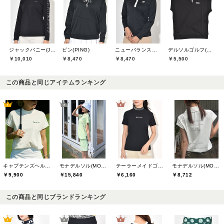
ジャックバニー(Jack Bunny)
ピン(PING)
ニューバランスゴルフ(New Balance Golf)
デルソルゴルフ(DELSOL GOLF)
￥10,010
￥8,470
￥8,470
￥5,500
この商品と同じアイテムランキング
キャプテンズヘルムゴルフ(Captains Helm Golf)
モナデルソル(MONA DELSOL)
テーラーメイドゴルフ(TaylorMade Golf)
モナデルソル(MONA DELSOL)
￥9,900
￥15,840
￥6,160
￥8,712
この商品と同じブランドランキング