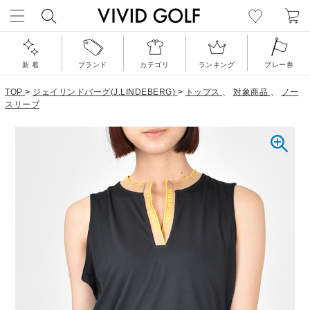
新 着
ブランド
カテゴリ
ランキング
プレー券
TOP
>
ジェイリンドバーグ(J.LINDEBERG)
>
トップス
、
対象商品
、
ノー
スリーブ