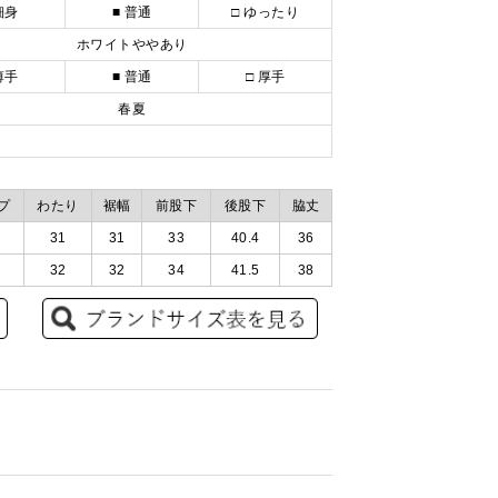
細身
■ 普通
□ ゆったり
ホワイトややあり
薄手
■ 普通
□ 厚手
春夏
プ
わたり
裾幅
前股下
後股下
脇丈
31
31
33
40.4
36
32
32
34
41.5
38