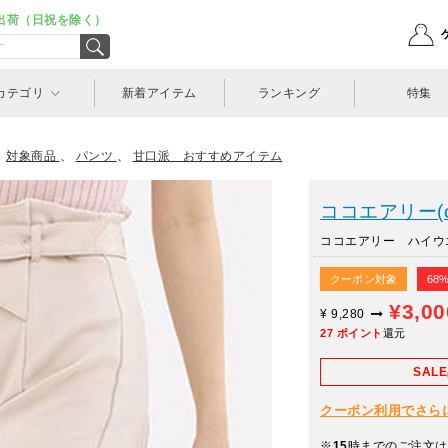
出荷（日祝を除く）
カテゴリ
新着アイテム
ランキング
特集
、
対象商品
、
パンツ
、
甘口派 おすすめアイテム
ココエアリー(coc
ココエアリー ハイウエ
クーポン対象
68
¥3,0
¥
9,280
27
ポイント
還元
SAL
クーポン利用でさらに10
※
15
時までのご注文は