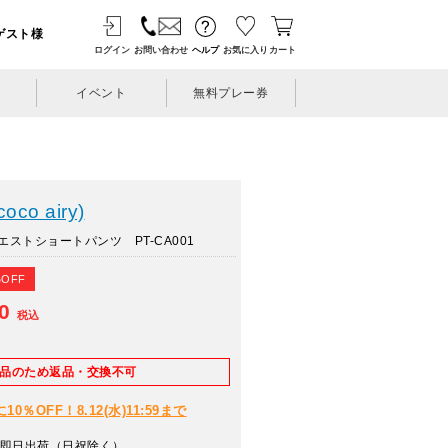
ゲスト様
ログイン
お問い合わせ
ヘルプ
お気に入り
カート
イベント
無料プレー券
o airy)
ストショートパンツ PT-CA001
%OFF
00
税込
E品のため返品・交換不可
％OFF！8.12(水)11:59まで
即日出荷（日祝除く）