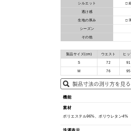
シルエット
□ 
透け感
生地の厚み
□ 
シーズン
その他
製品サイズ(cm)
ウエスト
ヒッ
S
72
91
M
76
95
機能
素材
ポリエステル96%、ポリウレタン4%
洗濯表示