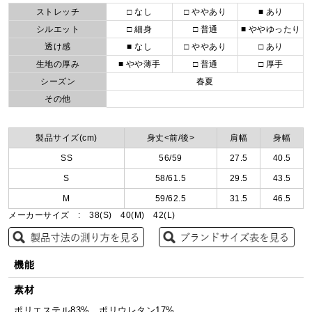
ストレッチ
□ なし
□ ややあり
■ あり
シルエット
□ 細身
□ 普通
■ ややゆったり
透け感
■ なし
□ ややあり
□ あり
生地の厚み
■ やや薄手
□ 普通
□ 厚手
シーズン
春夏
その他
製品サイズ(cm)
身丈<前/後>
肩幅
身幅
SS
56/59
27.5
40.5
S
58/61.5
29.5
43.5
M
59/62.5
31.5
46.5
メーカーサイズ : 38(S) 40(M) 42(L)
機能
素材
ポリエステル83%、ポリウレタン17%