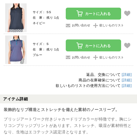
サイズ： SS
カートに入れる
在 庫： 残り 1点
ネイビー
お問い合わせ
欲しいものリスト
サイズ： S
カートに入れる
在 庫： 残り 1点
ブルー
お問い合わせ
欲しいものリスト
返品、交換について
[詳細]
商品の在庫確保について
[詳細]
欲しいものリストの使用方法について
[詳細]
アイテム詳細
装飾的なリブ構造とストレッチを備えた素材のノースリーブ。
ブリッジアートワーク付きジャカードリブカラーが特徴です。胸にシ
リコンブリッジプリントがあります。ストレッチ、吸湿が素材特性と
なり、生地はエコテックス認定済となります。