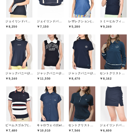
ジェイリンドバーグ(J.LINDEBERG)
ジェイリンドバーグ(J.LINDEBERG)
レザレクション(Resurrection)
トミーヒルフィガーゴルフ(TOMMY HILFIGER GOLF)
￥8,250
￥7,150
￥5,280
￥9,240
ジャックバニー(Jack Bunny)
ジャックバニー(Jack Bunny)
ジャックバニー(Jack Bunny)
セントクリストファーゴルフ(St.ChristopherGolf)
￥9,240
￥11,550
￥8,470
￥8,162
ビームスゴルフ(BEAMS GOLF)
キャロウェイ(Callaway)
セントクリストファーゴルフ(St.ChristopherGolf)
ジェイリンドバーグ(J.LINDEBERG)
￥7,480
￥10,010
￥7,546
￥6,600