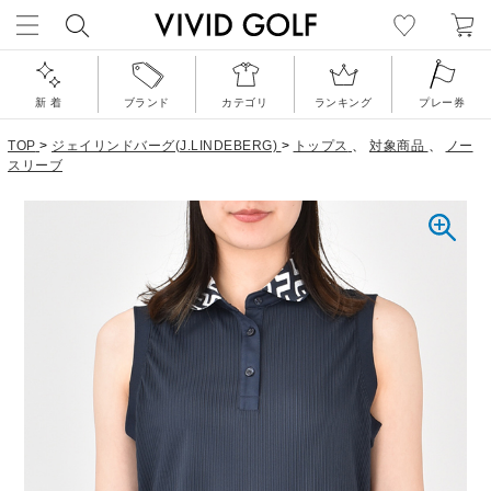
新 着
ブランド
カテゴリ
ランキング
プレー券
TOP
>
ジェイリンドバーグ(J.LINDEBERG)
>
トップス
、
対象商品
、
ノー
スリーブ