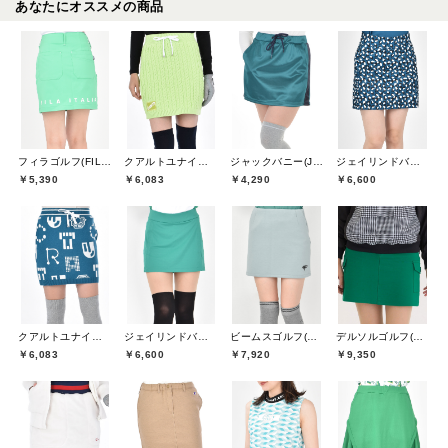
あなたにオススメの商品
フィラゴルフ(FILA GOLF)
クアルトユナイテッド(CUARTO UNITED)
ジャックバニー(Jack Bunny)
ジェイリンドバーグ(J.LINDEBERG)
￥5,390
￥6,083
￥4,290
￥6,600
クアルトユナイテッド(CUARTO UNITED)
ジェイリンドバーグ(J.LINDEBERG)
ビームスゴルフ(BEAMS GOLF)
デルソルゴルフ(DELSOL GOLF)
￥6,083
￥6,600
￥7,920
￥9,350