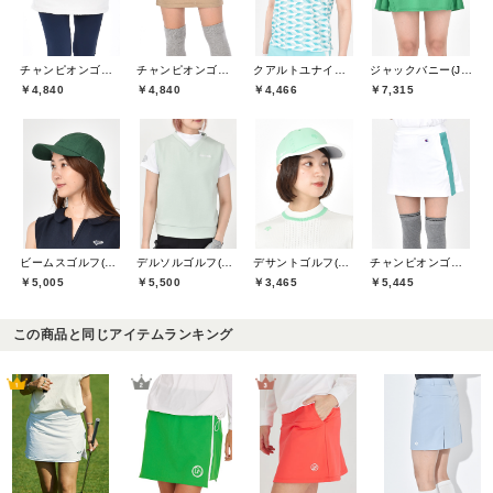
チャンピオンゴルフ(Champion GOLF)
チャンピオンゴルフ(Champion GOLF)
クアルトユナイテッド(CUARTO UNITED)
ジャックバニー(Jack Bunny)
￥4,840
￥4,840
￥4,466
￥7,315
ビームスゴルフ(BEAMS GOLF)
デルソルゴルフ(DELSOL GOLF)
デサントゴルフ(DESCENTE GOLF)
チャンピオンゴルフ(Champion GOLF)
￥5,005
￥5,500
￥3,465
￥5,445
この商品と同じアイテムランキング