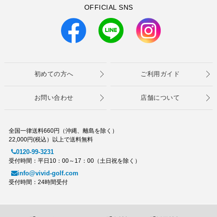
OFFICIAL SNS
初めての方へ
ご利用ガイド
お問い合わせ
店舗について
全国一律送料660円（沖縄、離島を除く）
22,000円(税込）以上で送料無料
0120-99-3231
受付時間：平日10：00～17：00（土日祝を除く）
info@vivid-golf.com
受付時間：24時間受付