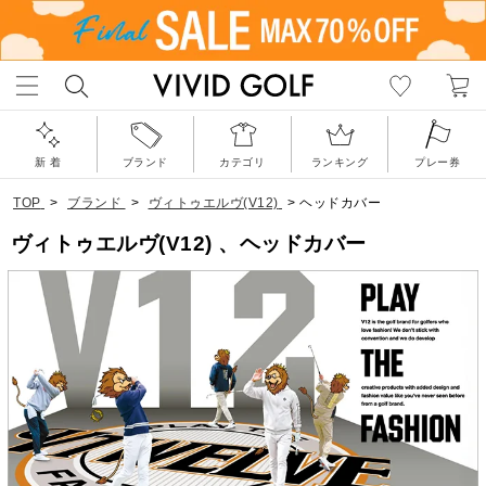
新 着
ブランド
カテゴリ
ランキング
プレー券
TOP
>
ブランド
>
ヴィトゥエルヴ(V12)
>
ヘッドカバー
ヴィトゥエルヴ(V12) 、ヘッドカバー