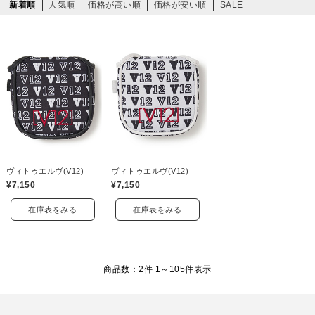
新着順
人気順
価格が高い順
価格が安い順
SALE
ヴィトゥエルヴ(V12)
ヴィトゥエルヴ(V12)
¥7,150
¥7,150
在庫表をみる
在庫表をみる
商品数：2件 1～
105
件表示