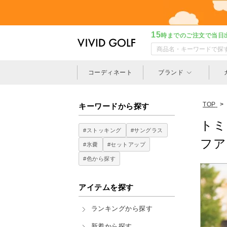
15
時までのご注文で当日
コーディネート
ブランド
TOP
>
キーワードから探す
トミ
#ストッキング
#サングラス
フア
#氷嚢
#セットアップ
#色から探す
アイテムを探す
ランキングから探す
新着から探す