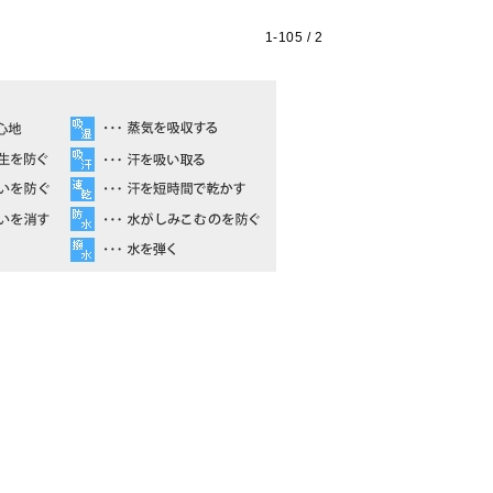
1-
105
/ 2