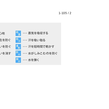
1-
105
/ 2