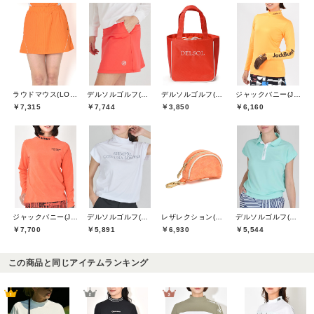
ラウドマウス(LOUDMOUTH)
デルソルゴルフ(DELSOL GOLF)
デルソルゴルフ(DELSOL GOLF)
ジャックバニー(Jack Bunny)
￥7,315
￥7,744
￥3,850
￥6,160
ジャックバニー(Jack Bunny)
デルソルゴルフ(DELSOL GOLF)
レザレクション(Resurrection)
デルソルゴルフ(DELSOL GOLF)
￥7,700
￥5,891
￥6,930
￥5,544
この商品と同じアイテムランキング