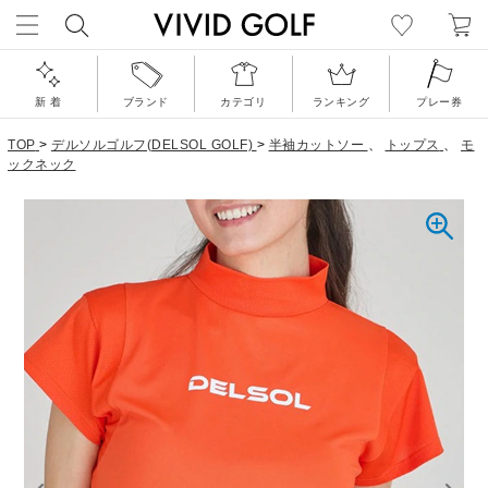
新 着
ブランド
カテゴリ
ランキング
プレー券
TOP
>
デルソルゴルフ(DELSOL GOLF)
>
半袖カットソー
、
トップス
、
モ
ックネック