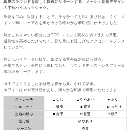
真夏のラウンドを涼しく快適にサポートする、メッシュ切替デザイン
の半袖ハイネックシャツ。
身幅を広めに設計することで、汗をかいても肌に張り付きにくく、ス
イング時にウェア内を風が抜ける軽やかな着用感に仕上げました。
熱がこもりやすい部分にはCOOLメッシュ素材を切り替えで採用。
通気性を高めるだけでなく、見た目にも涼しげなアクセントをプラス
しています。
首元はハイネック仕様で、気になる紫外線対策にも対応。
軽量でストレッチ性にも優れており、ラウンド中もストレスフリーな
着心地をキープします。
薄手でさらりとした素材感は春から夏にかけて活躍。
ホワイトはやや透け感があり、爽やかな印象で着用いただけます。
ストレッチ
□ なし
□ ややあり
■ あり
シルエット
□ 細身
■ 普通
□ ゆったり
生地の厚み
■ 薄手
□ 普通
□ 厚手
透け感
ややあり
シーズン
春夏