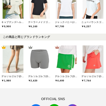
キャプテンズヘルムゴルフ(Captains Helm Golf)
テーラーメイドゴルフ(TaylorMade Golf)
ジャックバニー(Jack Bunny)
ニューバランスゴルフ(New Balance Golf)
￥9,900
￥6,160
￥7,700
￥6,237
この商品と同じブランドランキング
デルソルゴルフ(DELSOL GOLF)
デルソルゴルフ(DELSOL GOLF)
デルソルゴルフ(DELSOL GOLF)
デルソルゴルフ(DELSOL GOLF)
￥1,980
￥2,420
￥4,400
￥7,744
OFFICIAL SNS