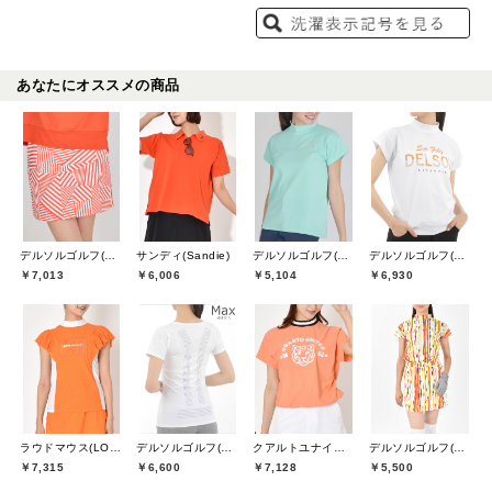
あなたにオススメの商品
デルソルゴルフ(DELSOL GOLF)
サンディ(Sandie)
デルソルゴルフ(DELSOL GOLF)
デルソルゴルフ(DELSOL GOLF)
￥7,013
￥6,006
￥5,104
￥6,930
ラウドマウス(LOUDMOUTH)
デルソルゴルフ(DELSOL GOLF)
クアルトユナイテッド(CUARTO UNITED)
デルソルゴルフ(DELSOL GOLF)
￥7,315
￥6,600
￥7,128
￥5,500