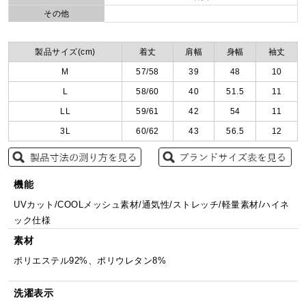
その他
製品サイズ(cm)
着丈
肩幅
身幅
袖丈
M
57/58
39
48
10
L
58/60
40
51.5
11
LL
59/61
42
54
11
3L
60/62
43
56.5
12
機能
UVカット/COOLメッシュ素材/通気性/ストレッチ/軽量素材/ハイネ
ック仕様
素材
ポリエステル92%、ポリウレタン8%
洗濯表示