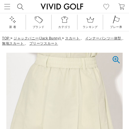
新 着
ブランド
カテゴリ
ランキング
プレー券
TOP
>
ジャックバニー(Jack Bunny)
>
スカート
、
インナーパンツ一体型
、
無地スカート
、
プリーツスカート