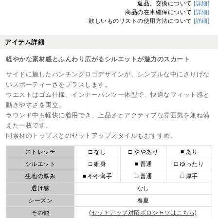
返品、交換について
[詳細]
商品の在庫確保について
[詳細]
欲しいものリストの使用方法について
[詳細]
アイテム詳細
軽やかな素材感とふんわり広がるシルエットが魅力のスカート
サイドに施したパンチングロゴデザインが、シンプルな中にさりげな
いスポーティーさをプラスします。
ウエストはゴム仕様、インナーパンツ一体型で、快適なフィット感と
動きやすさを両立。
ラウンド中も軽快に着用でき、上品さとアクティブな雰囲気を兼ね備
えた一枚です。
同素材のトップスとのセットアップスタイルもおすすめ。
ストレッチ
□ なし
□ ややあり
■ あり
シルエット
□ 細身
■ 普通
□ ゆったり
生地の厚み
■ やや薄手
□ 普通
□ 厚手
透け感
なし
シーズン
春夏
その他
(セットアップ対応ポロシャツはこちら)