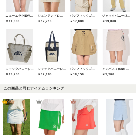
ニューエラ(NEW ERA)
ジュンアンドロペ(JUN&ROPE)
パシフィックゴルフクラブ(Pacific GOLF CLUB)
ジャックバニー(Jack Bunny)
￥11,000
￥17,710
￥17,600
￥13,860
ジャックバニー(Jack Bunny)
ジャックバニー(Jack Bunny)
パシフィックゴルフクラブ(Pacific GOLF CLUB)
アンパスィ(and per se)
￥13,200
￥12,100
￥18,150
￥9,900
この商品と同じアイテムランキング