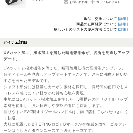
お問い合わせ
欲しいものリスト
返品、交換について
[詳細]
商品の在庫確保について
[詳細]
欲しいものリストの使用方法について
[詳細]
アイテム詳細
UVカット加工、撥水加工を施した晴雨兼用傘が、各所を見直しアップ
デート。
UVカットと撥水機能を備えた、晴雨兼用仕様の高機能アンブレラ。
各ディテールを見直しアップデートすることで、さらに強度と使いや
すさを高めたモデルです。
シャフト部分には軽量なカーボン素材を採用し、長時間の使用でもス
トレスを感じにくい軽やかな持ち心地を実現。
生地にはUVカット・撥水加工を施した、3層構造のオリジナルリップ
素材を使用し、強い日差しや突然の雨にも対応します。
握りやすいPVC製オリジナルハンドルは、雨で濡れてもべたつきにく
く快適。
大胆に配置したBRIEFINGロゴとBマークが存在感を放ち、ゴルフシ
ーンはもちろんタウンユースでも映える一本です。