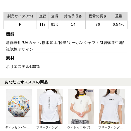
製品サイズ(cm)
直径
全長
持ち手長さ
親骨の長さ
重量
F
118
91.5
14
70
0.54kg
機能
晴雨兼用/UVカット/撥水加工/軽量/カーボンシャフト/3層構造生地/
視認性デザイン
素材
ポリエステル100%
あなたにオススメの商品
ディッセンバーメイ(DECEMBERMAY)
ブリーフィングゴルフ(BRIEFING GOLF)
ヴィトゥエルヴ(V12)
ブリーフィングゴルフ(BRIEFING GOLF)