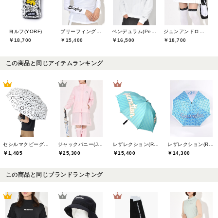
ヨルフ(YORF)
ブリーフィングゴルフ(BRIEFING GOLF)
ペンデュラム(Pendulum)
ジュンアンドロペ(JUN&ROPE)
￥18,700
￥15,400
￥16,500
￥18,700
この商品と同じアイテムランキング
セシルマクビーグリーン(CECIL McBEE green)
ジャックバニー(Jack Bunny)
レザレクション(Resurrection)
レザレクション(Resurrection)
￥1,485
￥25,300
￥15,400
￥14,300
この商品と同じブランドランキング