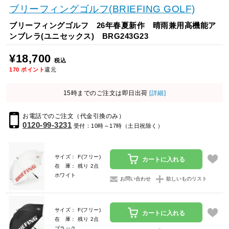
ブリーフィングゴルフ(BRIEFING GOLF)
ブリーフィングゴルフ 26年春夏新作 晴雨兼用高機能ア
ンブレラ(ユニセックス) BRG243G23
¥18,700
税込
170
ポイント
還元
15時までのご注文は即日出荷
[詳細]
お電話でのご注文（代金引換のみ）
0120-99-3231
受付：10時～17時（土日祝除く）
サイズ： F(フリー)
カートに入れる
在 庫： 残り 2点
ホワイト
お問い合わせ
欲しいものリスト
サイズ： F(フリー)
カートに入れる
在 庫： 残り 2点
ブラック