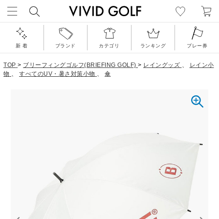
新 着
ブランド
カテゴリ
ランキング
プレー券
TOP
>
ブリーフィングゴルフ(BRIEFING GOLF)
>
レイングッズ
、
レイン小
物
、
すべてのUV・暑さ対策小物
、
傘