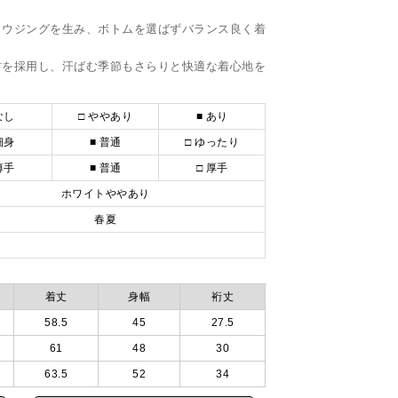
ラウジングを生み、ボトムを選ばずバランス良く着
材を採用し、汗ばむ季節もさらりと快適な着心地を
なし
□ ややあり
■ あり
細身
■ 普通
□ ゆったり
薄手
■ 普通
□ 厚手
ホワイトややあり
春夏
着丈
身幅
裄丈
58.5
45
27.5
61
48
30
63.5
52
34