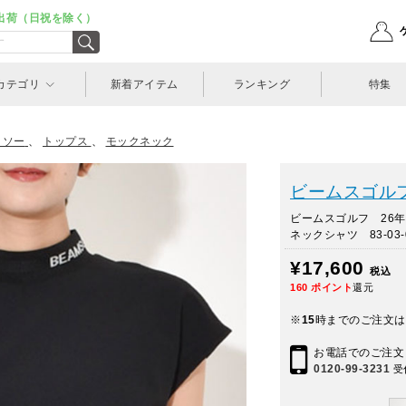
出荷（日祝を除く）
カテゴリ
新着アイテム
ランキング
特集
トソー
、
トップス
、
モックネック
ビームスゴルフ(
ビームスゴルフ 26
ネックシャツ 83-03-0
¥17,600
税込
160
ポイント
還元
※
15
時までのご注文は
お電話でのご注文
0120-99-3231
受