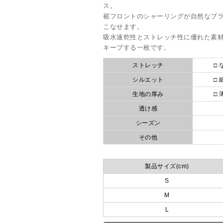
ス。
裾フロントのシャーリングが自然なブ
こなせます。
吸水速乾性とストレッチ性に優れた素
キープする一枚です。
ストレッチ
□ 
シルエット
□ 
生地の厚み
□ 
透け感
シーズン
その他
製品サイズ(cm)
S
M
L