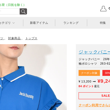
出荷（日祝を除く）
カテゴリ
新着アイテム
ランキング
特集
ャツ
、
対象商品
、
トップス
ジャックバニー(J
ジャックバニー 26
袖ポロシャツ 263-61
クーポン対象
30
¥9,2
¥
13,200
84
ポイント
還元
SAL
クーポン利用でさらに10