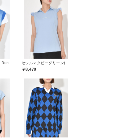
ジャックバニー(Jack Bunny)
セシルマクビーグリーン(CECIL McBEE green)
￥8,470