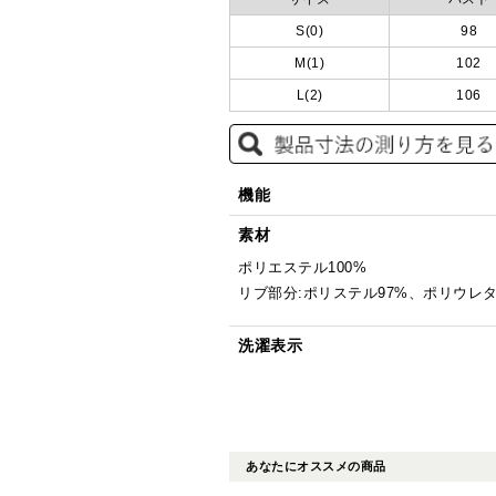
S(0)
98
M(1)
102
L(2)
106
機能
素材
ポリエステル100%
リブ部分:ポリステル97%、ポリウレタ
洗濯表示
あなたにオススメの商品