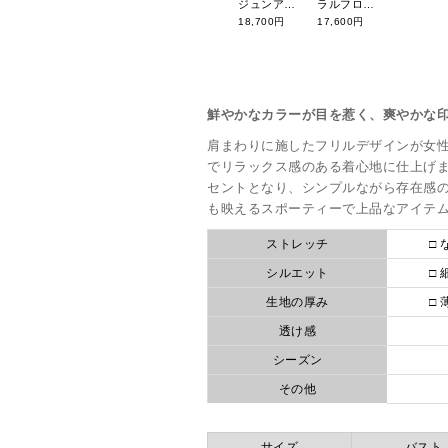
ジュンアンドロペ 26年春夏新作 サイドプリーツスカート ERC26100
ラルフローレンゴルフ 26年春夏新作 ストライプ柄カートポーチ RLZ112LB
18,700円
17,600円
鮮やかなカラーが目を惹く、爽やかな
肩まわりに施したフリルデザインが女
でリラックス感のある着心地に仕上げ
セントとなり、シンプルながら存在感
も映えるスポーティーで上品なアイテ
ストレッチ
□ 
シルエット
□ 
生地の厚み
□ 
透け感
シーズン
その他
サイズ
バスト