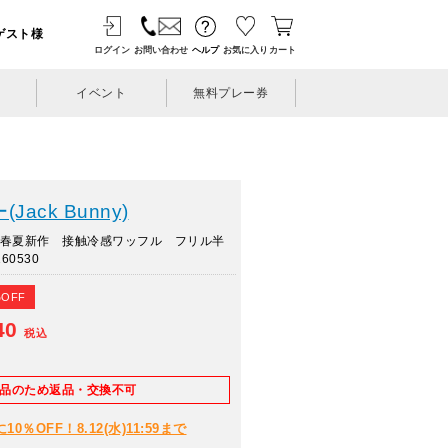
ゲスト様
ログイン
お問い合わせ
ヘルプ
お気に入り
カート
イベント
無料プレー券
ack Bunny)
年春夏新作 接触冷感ワッフル フリル半
60530
%OFF
40
税込
E品のため返品・交換不可
％OFF！8.12(水)11:59まで