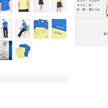
カラー： イエロー
サイズ： M
在 庫： 残り 1点
欲