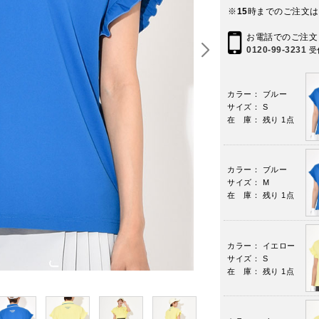
※
15
時までのご注文は
お電話でのご注文
0120-99-3231
受
カラー： ブルー
サイズ： S
在 庫： 残り 1点
カラー： ブルー
サイズ： M
在 庫： 残り 1点
カラー： イエロー
サイズ： S
在 庫： 残り 1点