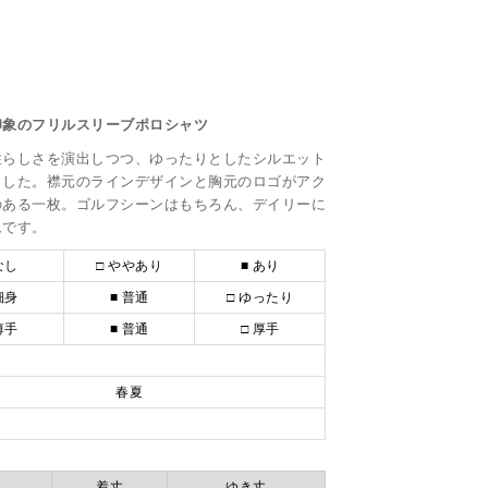
印象のフリルスリーブポロシャツ
性らしさを演出しつつ、ゆったりとしたシルエット
ました。襟元のラインデザインと胸元のロゴがアク
のある一枚。ゴルフシーンはもちろん、デイリーに
ムです。
なし
□ ややあり
■ あり
細身
■ 普通
□ ゆったり
薄手
■ 普通
□ 厚手
春夏
着丈
ゆき丈