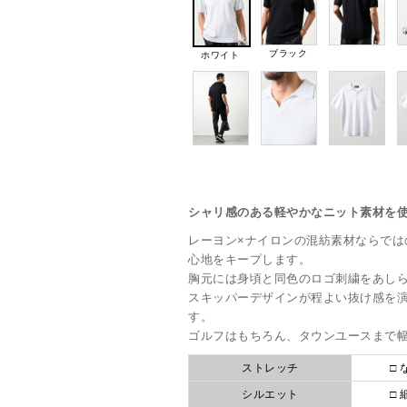
ブラック
ホワイト
シャリ感のある軽やかなニット素材を
レーヨン×ナイロンの混紡素材ならでは
心地をキープします。
胸元には身頃と同色のロゴ刺繍をあし
スキッパーデザインが程よい抜け感を
す。
ゴルフはもちろん、タウンユースまで
ストレッチ
□ 
シルエット
□ 