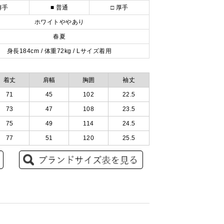
薄手
■ 普通
□ 厚手
ホワイトややあり
春夏
身長184cm / 体重72kg / Lサイズ着用
着丈
肩幅
胸囲
袖丈
71
45
102
22.5
73
47
108
23.5
75
49
114
24.5
77
51
120
25.5