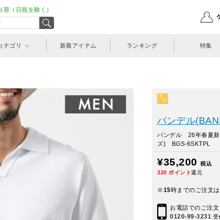
出荷（日祝を除く）
カテゴリ
新着アイテム
ランキング
特集
バンデル(BAN
バンデル 26年春夏
ズ) BGS-6SKTPL
¥35,200
税込
320
ポイント
還元
※
15
時までのご注文は
お電話でのご注文
0120-99-3231
受