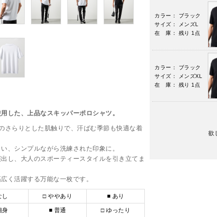
カラー： ブラック
サイズ： メンズL
在 庫： 残り 1点
カラー： ブラック
サイズ： メンズXL
在 庫： 残り 1点
使用した、上品なスキッパーポロシャツ。
のさらりとした肌触りで、汗ばむ季節も快適な着
欲
らい、シンプルながら洗練された印象に。
演出し、大人のスポーティースタイルを引き立てま
幅広く活躍する万能な一枚です。
なし
□ ややあり
■ あり
細身
■ 普通
□ ゆったり