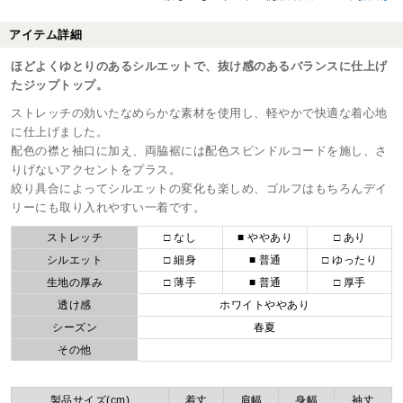
アイテム詳細
ほどよくゆとりのあるシルエットで、抜け感のあるバランスに仕上げ
たジップトップ。
ストレッチの効いたなめらかな素材を使用し、軽やかで快適な着心地
に仕上げました。
配色の襟と袖口に加え、両脇裾には配色スピンドルコードを施し、さ
りげないアクセントをプラス。
絞り具合によってシルエットの変化も楽しめ、ゴルフはもちろんデイ
リーにも取り入れやすい一着です。
ストレッチ
□ なし
■ ややあり
□ あり
シルエット
□ 細身
■ 普通
□ ゆったり
生地の厚み
□ 薄手
■ 普通
□ 厚手
透け感
ホワイトややあり
シーズン
春夏
その他
製品サイズ(cm)
着丈
肩幅
身幅
袖丈