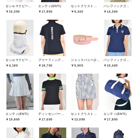
セシルマクビーグリーン(CECIL McBEE green)
エンティ(ENTI)
セントクリストファーゴルフ(St.ChristopherGolf)
パシフィックゴルフクラブ(Pacific GOLF CLUB)
￥10,395
￥17,800
￥9,240
￥14,300
セシルマクビーグリーン(CECIL McBEE green)
ブリーフィングゴルフ(BRIEFING GOLF)
ジャックバニー(Jack Bunny)
パシフィックゴルフクラブ(Pacific GOLF CLUB)
￥4,180
￥18,700
￥5,005
￥15,400
エンティ(ENTI)
ディッセンバーメイ(DECEMBERMAY)
セントクリストファーゴルフ(St.ChristopherGolf)
エンティ(ENTI)
￥19,800
￥17,600
￥13,090
￥17,800