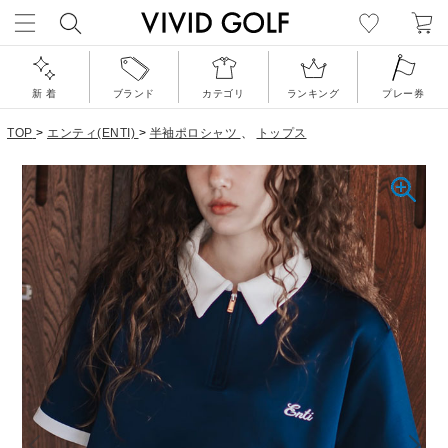
新 着
ブランド
カテゴリ
ランキング
プレー券
TOP
>
エンティ(ENTI)
>
半袖ポロシャツ
、
トップス