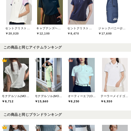
セントクリストファーゴルフ(St.ChristopherGolf)
キャプテンズヘルムゴルフ(Captains Helm Golf)
セントクリストファーゴルフ(St.ChristopherGolf)
ジャックバニー(Jack Bunny)
￥20,020
￥12,100
￥8,470
￥17,600
この商品と同じアイテムランキング
モナデルソル(MONA DELSOL)
モナデルソル(MONA DELSOL)
テーラーメイドゴルフ(TaylorMade Golf)
オーティーエフ(O.T.F)
￥8,712
￥15,840
￥6,930
￥8,250
この商品と同じブランドランキング