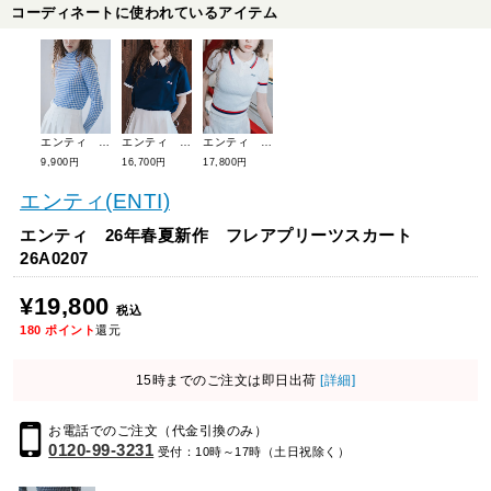
コーディネートに使われているアイテム
エンティ 26年春夏新作 チェック柄長袖モックネック 26A0416
エンティ 26年春夏新作 クラブジップ半袖トップ 26A0415
エンティ 26年春夏新作 配色ラインリブニットポロ 26A0414
9,900円
16,700円
17,800円
エンティ(ENTI)
エンティ 26年春夏新作 フレアプリーツスカート
26A0207
¥19,800
税込
180
ポイント
還元
15時までのご注文は即日出荷
[詳細]
お電話でのご注文（代金引換のみ）
0120-99-3231
受付：10時～17時（土日祝除く）