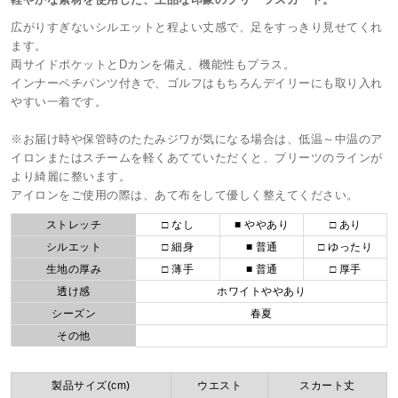
広がりすぎないシルエットと程よい丈感で、足をすっきり見せてくれ
ます。
両サイドポケットとDカンを備え、機能性もプラス。
インナーペチパンツ付きで、ゴルフはもちろんデイリーにも取り入れ
やすい一着です。
※お届け時や保管時のたたみジワが気になる場合は、低温～中温のア
イロンまたはスチームを軽くあてていただくと、プリーツのラインが
より綺麗に整います。
アイロンをご使用の際は、あて布をして優しく整えてください。
ストレッチ
□ なし
■ ややあり
□ あり
シルエット
□ 細身
■ 普通
□ ゆったり
生地の厚み
□ 薄手
■ 普通
□ 厚手
透け感
ホワイトややあり
シーズン
春夏
その他
製品サイズ(cm)
ウエスト
スカート丈