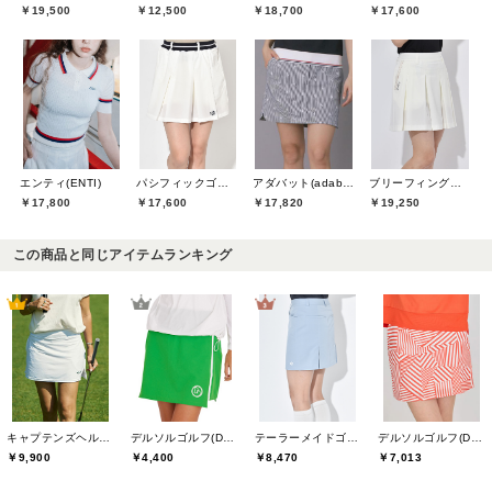
￥19,500
￥12,500
￥18,700
￥17,600
エンティ(ENTI)
パシフィックゴルフクラブ(Pacific GOLF CLUB)
アダバット(adabat)
ブリーフィングゴルフ(BRIEFING GOLF)
￥17,800
￥17,600
￥17,820
￥19,250
この商品と同じアイテムランキング
キャプテンズヘルムゴルフ(Captains Helm Golf)
デルソルゴルフ(DELSOL GOLF)
テーラーメイドゴルフ(TaylorMade Golf)
デルソルゴルフ(DELSOL GOLF)
￥9,900
￥4,400
￥8,470
￥7,013