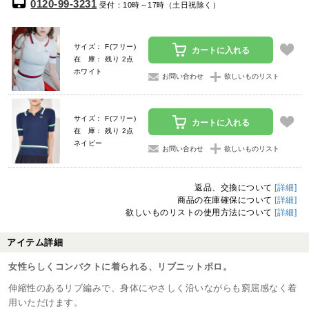
0120-99-3231
受付：10時～17時（土日祝除く）
サイズ： F(フリー)
カートに入れる
在 庫： 残り 2点
ホワイト
お問い合わせ
欲しいものリスト
サイズ： F(フリー)
カートに入れる
在 庫： 残り 2点
ネイビー
お問い合わせ
欲しいものリスト
返品、交換について
[詳細]
商品の在庫確保について
[詳細]
欲しいものリストの使用方法について
[詳細]
アイテム詳細
女性らしくコンパクトに着られる、リブニットポロ。
伸縮性のあるリブ編みで、身体にやさしく沿いながらも窮屈感なく着
用いただけます。