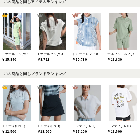
この商品と同じアイテムランキング
モナデルソル(MONA DELSOL)
モナデルソル(MONA DELSOL)
トミーヒルフィガーゴルフ(TOMMY HILFIGER GOLF)
デルソルゴルフ(DELSOL GOLF)
￥15,840
￥8,712
￥10,780
￥16,830
この商品と同じブランドランキング
エンティ(ENTI)
エンティ(ENTI)
エンティ(ENTI)
エンティ(ENTI)
￥12,500
￥18,500
￥17,200
￥16,500