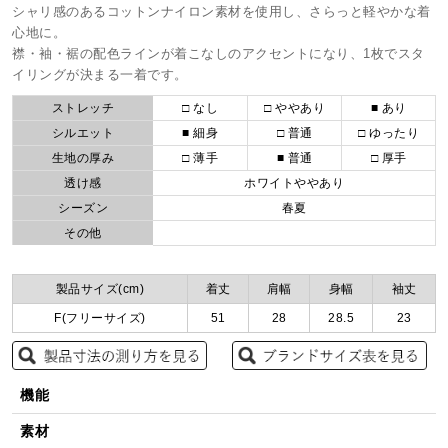
シャリ感のあるコットンナイロン素材を使用し、さらっと軽やかな着
心地に。
襟・袖・裾の配色ラインが着こなしのアクセントになり、1枚でスタ
イリングが決まる一着です。
ストレッチ
□ なし
□ ややあり
■ あり
シルエット
■ 細身
□ 普通
□ ゆったり
生地の厚み
□ 薄手
■ 普通
□ 厚手
透け感
ホワイトややあり
シーズン
春夏
その他
製品サイズ(cm)
着丈
肩幅
身幅
袖丈
F(フリーサイズ)
51
28
28.5
23
機能
素材