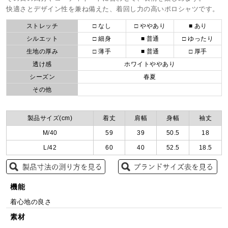
快適さとデザイン性を兼ね備えた、着回し力の高いポロシャツです。
ストレッチ
□ なし
□ ややあり
■ あり
シルエット
□ 細身
■ 普通
□ ゆったり
生地の厚み
□ 薄手
■ 普通
□ 厚手
透け感
ホワイトややあり
シーズン
春夏
その他
製品サイズ(cm)
着丈
肩幅
身幅
袖丈
M/40
59
39
50.5
18
L/42
60
40
52.5
18.5
機能
着心地の良さ
素材