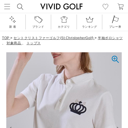
新 着
ブランド
カテゴリ
ランキング
プレー券
TOP
>
セントクリストファーゴルフ(St.ChristopherGolf)
>
半袖ポロシャツ
、
対象商品
、
トップス