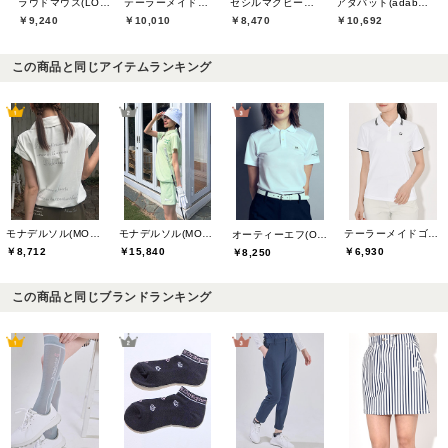
ラウドマウス(LOUDMOUTH)
テーラーメイドゴルフ(TaylorMade Golf)
セシルマクビーグリーン(CECIL McBEE green)
アダバット(adabat)
￥9,240
￥10,010
￥8,470
￥10,692
この商品と同じアイテムランキング
モナデルソル(MONA DELSOL)
モナデルソル(MONA DELSOL)
テーラーメイドゴルフ(TaylorMade Golf)
オーティーエフ(O.T.F)
￥8,712
￥15,840
￥6,930
￥8,250
この商品と同じブランドランキング