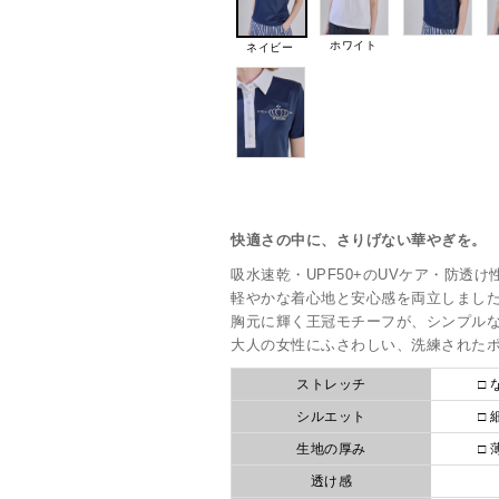
ホワイト
ネイビー
快適さの中に、さりげない華やぎを。
吸水速乾・UPF50+のUVケア・防透
軽やかな着心地と安心感を両立しまし
胸元に輝く王冠モチーフが、シンプル
大人の女性にふさわしい、洗練された
ストレッチ
□ 
シルエット
□ 
生地の厚み
□ 
透け感