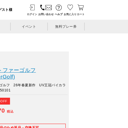
ゲスト様
ログイン
お問い合わせ
ヘルプ
お気に入り
カート
イベント
無料プレー券
トファーゴルフ
rGolf)
ゴルフ 26年春夏新作 UV王冠バイカラ
0101
%OFF
70
税込
E品のため返品・交換不可