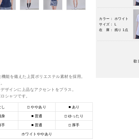
カラー： ホワイト
サイズ： L
在 庫： 残り 1点
欲
け性機能を備えた上質ポリエステル素材を採用。
た。
なデザインに上品なアクセントをプラス。
ポロシャツです。
なし
□ ややあり
■ あり
細身
■ 普通
□ ゆったり
薄手
■ 普通
□ 厚手
ホワイトややあり