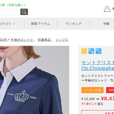
出荷（日祝を除く）
カテゴリ
新着アイテム
ランキング
特集
olf)
>
半袖ポロシャツ
、
対象商品
、
トップス
セントクリス
(St.Christophe
セントクリストファー
ー半袖ポロシャツ TL5
クーポン対象
30
¥8,4
¥
12,100
77
ポイント
還元
SAL