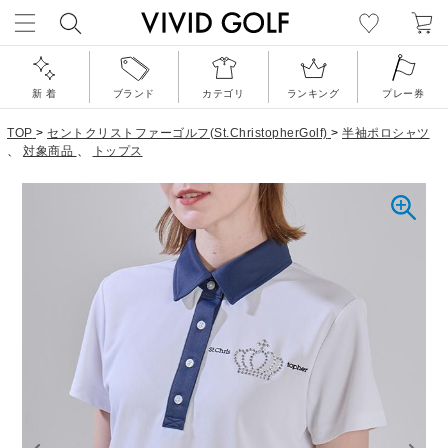
新 着
ブランド
カテゴリ
ランキング
プレー券
TOP
>
セントクリストファーゴルフ(St.ChristopherGolf)
>
半袖ポロシャツ
、
対象商品
、
トップス