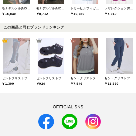
モナデルソル(MONA DELSOL)
モナデルソル(MONA DELSOL)
トミーヒルフィガーゴルフ(TOMMY HILFIGER GOLF)
レザレクション(Resurrection)
￥15,840
￥8,712
￥10,780
￥5,940
この商品と同じブランドランキング
セントクリストファーゴルフ(St.ChristopherGolf)
セントクリストファーゴルフ(St.ChristopherGolf)
セントクリストファーゴルフ(St.ChristopherGolf)
セントクリストファーゴルフ(St.ChristopherGolf)
￥1,309
￥924
￥7,546
￥11,550
OFFICIAL SNS