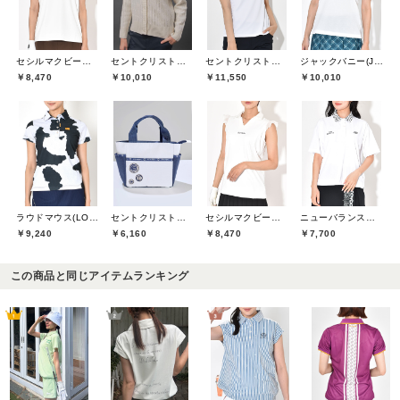
セシルマクビーグリーン(CECIL McBEE green)
セントクリストファーゴルフ(St.ChristopherGolf)
セントクリストファーゴルフ(St.ChristopherGolf)
ジャックバニー(Jack Bunny)
￥8,470
￥10,010
￥11,550
￥10,010
ラウドマウス(LOUDMOUTH)
セントクリストファーゴルフ(St.ChristopherGolf)
セシルマクビーグリーン(CECIL McBEE green)
ニューバランスゴルフ(New Balance Golf)
￥9,240
￥6,160
￥8,470
￥7,700
この商品と同じアイテムランキング