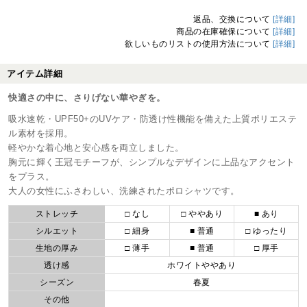
返品、交換について
[詳細]
商品の在庫確保について
[詳細]
欲しいものリストの使用方法について
[詳細]
アイテム詳細
快適さの中に、さりげない華やぎを。
吸水速乾・UPF50+のUVケア・防透け性機能を備えた上質ポリエステ
ル素材を採用。
軽やかな着心地と安心感を両立しました。
胸元に輝く王冠モチーフが、シンプルなデザインに上品なアクセント
をプラス。
大人の女性にふさわしい、洗練されたポロシャツです。
ストレッチ
□ なし
□ ややあり
■ あり
シルエット
□ 細身
■ 普通
□ ゆったり
生地の厚み
□ 薄手
■ 普通
□ 厚手
透け感
ホワイトややあり
シーズン
春夏
その他