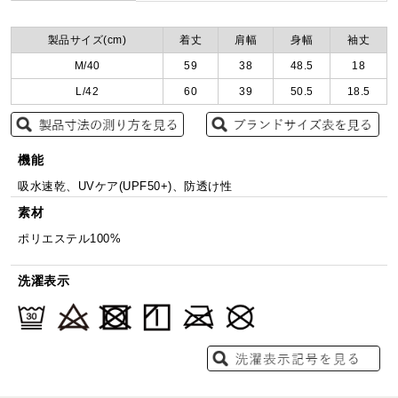
製品サイズ(cm)
着丈
肩幅
身幅
袖丈
M/40
59
38
48.5
18
L/42
60
39
50.5
18.5
機能
吸水速乾、UVケア(UPF50+)、防透け性
素材
ポリエステル100%
洗濯表示