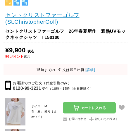
セントクリストファーゴルフ
(St.ChristopherGolf)
セントクリストファーゴルフ 26年春夏新作 遮熱UVモッ
クネックシャツ TL50100
¥9,900
税込
90
ポイント
還元
15時までのご注文は即日出荷
[詳細]
お電話でのご注文（代金引換のみ）
0120-99-3231
受付：10時～17時（土日祝除く）
サイズ： M
カートに入れる
在 庫： 残り 1点
ホワイト
お問い合わせ
欲しいものリスト