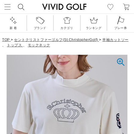
新 着
ブランド
カテゴリ
ランキング
プレー券
TOP
>
セントクリストファーゴルフ(St.ChristopherGolf)
>
半袖カットソー
、
トップス
、
モックネック