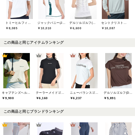
トミーヒルフィガーゴルフ(TOMMY HILFIGER GOLF)
ジャックバニー(Jack Bunny)
デルソルゴルフ(DELSOL GOLF)
セントクリストファーゴルフ(St.ChristopherGolf)
￥8,085
￥10,010
￥6,600
￥10,087
この商品と同じアイテムランキング
キャプテンズヘルムゴルフ(Captains Helm Golf)
テーラーメイドゴルフ(TaylorMade Golf)
ニューバランスゴルフ(New Balance Golf)
デルソルゴルフ(DELSOL GOLF)
￥9,900
￥6,160
￥6,237
￥5,891
この商品と同じブランドランキング