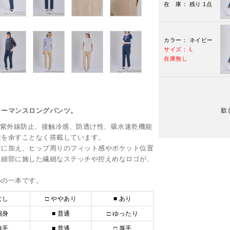
在 庫： 残り 1点
カラー： ネイビー
サイズ： L
在庫無し
ォーマンスロングパンツ。
欲
、紫外線防止、接触冷感、防透け性、吸水速乾機能
素を余すことなく搭載しています。
計に加え、ヒップ周りのフィット感やポケット位置
。細部に施した繊細なステッチや控えめなロゴが、
めの一本です。
なし
□ ややあり
■ あり
細身
■ 普通
□ ゆったり
薄手
■ 普通
□ 厚手