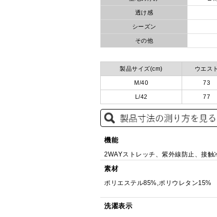
透け感
シーズン
その他
製品サイズ(cm)
ウエス
M/40
73
L/42
77
機能
2WAYストレッチ、紫外線防止、接
素材
ポリエステル85%,ポリウレタン15%
洗濯表示