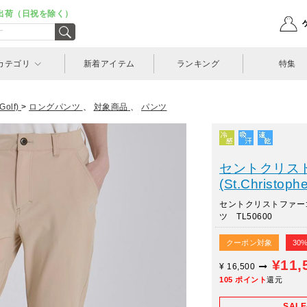
出荷（日祝を除く）
カテゴリ
新着アイテム
ランキング
特集
olf)
>
ロングパンツ
、
対象商品
、
パンツ
セントクリス
(St.Christophe
セントクリストファー
ツ TL50600
クーポン対象
30
¥11,
¥
16,500
105
ポイント
還元
SAL