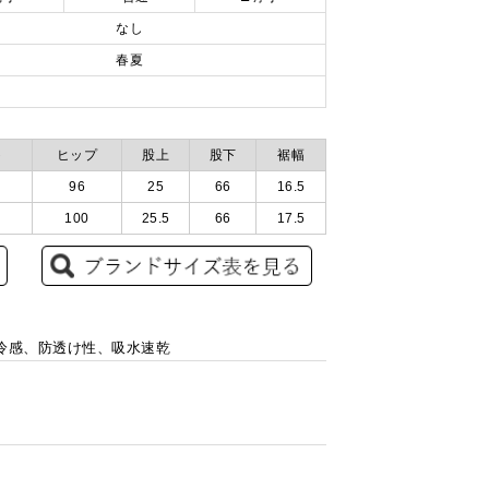
なし
春夏
ト
ヒップ
股上
股下
裾幅
96
25
66
16.5
100
25.5
66
17.5
触冷感、防透け性、吸水速乾