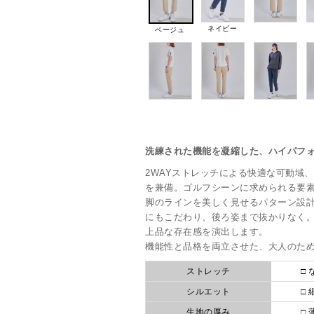
ネイビー
ベージュ
洗練された機能を凝縮した、ハイパフ
2WAYストレッチによる快適な可動域
を兼備。ゴルフシーンに求められる要
脚のラインを美しく見せるパターン設
にもこだわり、後ろ姿まで抜かりなく
上品な存在感を演出します。
機能性と品格を両立させた、大人のた
ストレッチ
□ 
シルエット
□ 
生地の厚み
□ 