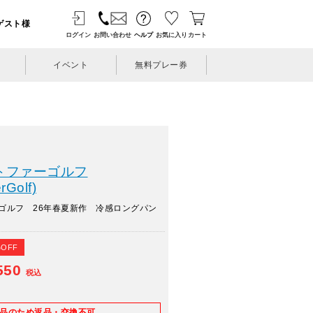
ゲスト様
ログイン
お問い合わせ
ヘルプ
お気に入り
カート
イベント
無料プレー券
トファーゴルフ
rGolf)
ゴルフ 26年春夏新作 冷感ロングパン
%OFF
550
税込
E品のため返品・交換不可