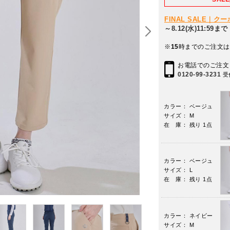
FINAL SALE｜
～8.12(水)11:59まで
※
15
時までのご注文は
お電話でのご注文
0120-99-3231
受
カラー： ベージュ
サイズ： M
在 庫： 残り 1点
カラー： ベージュ
サイズ： L
在 庫： 残り 1点
カラー： ネイビー
サイズ： M