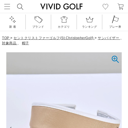
新 着
ブランド
カテゴリ
ランキング
プレー券
TOP
>
セントクリストファーゴルフ(St.ChristopherGolf)
>
サンバイザー
、
対象商品
、
帽子