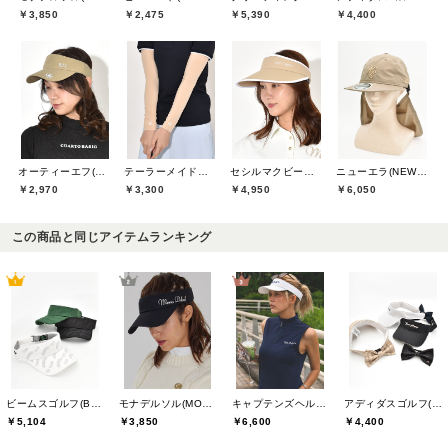
￥3,850
￥2,475
￥5,390
￥4,400
オーティーエフ(O.T.F)
テーラーメイドゴルフ(TaylorMade Golf)
セシルマクビーグリーン(CECIL McBEE green)
ニューエラ(NEW ERA)
￥2,970
￥3,300
￥4,950
￥6,050
この商品と同じアイテムランキング
ビームスゴルフ(BEAMS GOLF)
モナデルソル(MONA DELSOL)
キャプテンズヘルムゴルフ(Captains Helm Golf)
アディダスゴルフ(adidas golf)
￥5,104
￥3,850
￥6,600
￥4,400