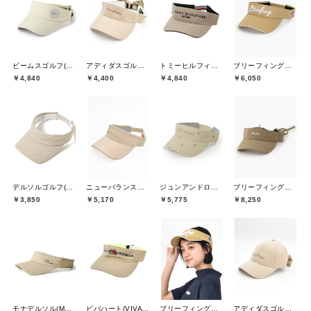
ビームスゴルフ(BEAMS GOLF)
アディダスゴルフ(adidas golf)
トミーヒルフィガーゴルフ(TOMMY HILFIGER GOLF)
ブリーフィングゴルフ(BRIEFING GOLF)
￥4,840
￥4,400
￥4,840
￥6,050
デルソルゴルフ(DELSOL GOLF)
ニューバランスゴルフ(New Balance Golf)
ジュンアンドロペ(JUN&ROPE)
ブリーフィングゴルフ(BRIEFING GOLF)
￥3,850
￥5,170
￥5,775
￥8,250
モナデルソル(MONA DELSOL)
ビバハート(VIVA HEART)
ブリーフィングゴルフ(BRIEFING GOLF)
アディダスゴルフ(adidas golf)