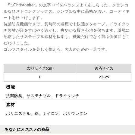
「St.Christopher」の文字ロゴをバランスよくあしらった、クラシカ
ルなひざ下ロングソックス。シンプルな中に品格が漂い、コーディネ
ートを格上げします。
抗菌防臭機能付きで、長時間の着用でも快適さをキープ。ドライタッ
チ素材が汗をすばやく逃がし、爽やかな履き心地を保ちます。環境に
配慮したサステナブル素材を採用し、機能だけでなく選ぶ価値にもこ
だわりました。
ゴルフスタイルを美しく整える、大人のための一足です。
製品サイズ(cm)
適応サイズ
F
23-25
機能
抗菌防臭、サステナブル、ドライタッチ
素材
ポリエステル、綿、ナイロン、ポリウレタン
あなたにオススメの商品