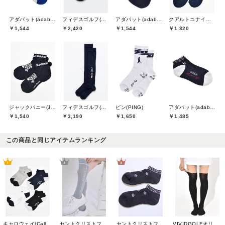
アダバット(adabat)
フィデスゴルフ(FIDES GOLF)
アダバット(adabat)
クアルトユナイテッド(CUARTO UNITED)
￥1,544
￥2,420
￥1,544
￥1,320
ジャックバニー(Jack Bunny)
フィデスゴルフ(FIDES GOLF)
ピン(PING)
アダバット(adabat)
￥1,540
￥3,190
￥1,650
￥1,485
この商品と同じアイテムランキング
キャロウェイ(Callaway)
セントクリストファーゴルフ(St.ChristopherGolf)
セントクリストファーゴルフ(St.ChristopherGolf)
VIVIDGOLFオリジナル