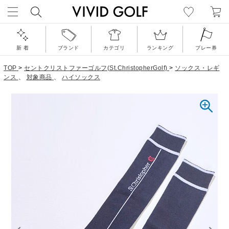
新 着
ブランド
カテゴリ
ランキング
プレー券
TOP
>
セントクリストファーゴルフ(St.ChristopherGolf)
>
ソックス・レギ
ンス
、
対象商品
、
ハイソックス