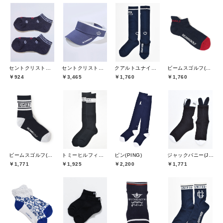
セントクリストファーゴルフ(St.ChristopherGolf)
セントクリストファーゴルフ(St.ChristopherGolf)
クアルトユナイテッド(CUARTO UNITED)
ビームスゴルフ(BEAMS GOLF)
￥924
￥3,465
￥1,760
￥1,760
ビームスゴルフ(BEAMS GOLF)
トミーヒルフィガーゴルフ(TOMMY HILFIGER GOLF)
ピン(PING)
ジャックバニー(Jack Bunny)
￥1,771
￥1,925
￥2,200
￥1,771