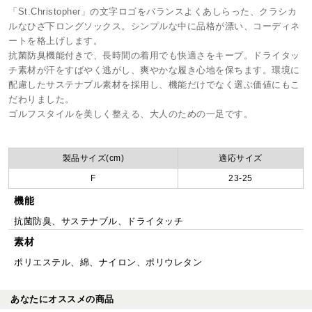
「St.Christopher」の文字ロゴをバランスよくあしらった、クラシカ
ルなひざ下ロングソックス。シンプルな中に品格が漂い、コーディネ
ートを格上げします。
抗菌防臭機能付きで、長時間の着用でも快適さをキープ。ドライタッ
チ素材が汗をすばやく逃がし、爽やかな履き心地を保ちます。環境に
配慮したサステナブル素材を採用し、機能だけでなく選ぶ価値にもこ
だわりました。
ゴルフスタイルを美しく整える、大人のための一足です。
製品サイズ(cm)
適応サイズ
F
23-25
機能
抗菌防臭、サステナブル、ドライタッチ
素材
ポリエステル、綿、ナイロン、ポリウレタン
あなたにオススメの商品