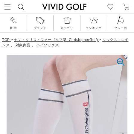
新 着
ブランド
カテゴリ
ランキング
プレー券
TOP
>
セントクリストファーゴルフ(St.ChristopherGolf)
>
ソックス・レギ
ンス
、
対象商品
、
ハイソックス