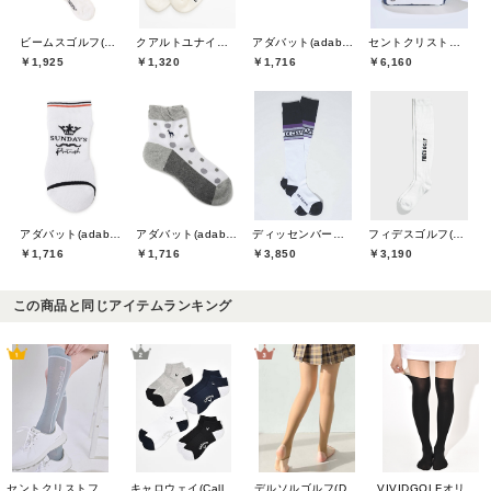
ビームスゴルフ(BEAMS GOLF)
クアルトユナイテッド(CUARTO UNITED)
アダバット(adabat)
セントクリストファーゴルフ(St.ChristopherGolf)
￥1,925
￥1,320
￥1,716
￥6,160
アダバット(adabat)
アダバット(adabat)
ディッセンバーメイ(DECEMBERMAY)
フィデスゴルフ(FIDES GOLF)
￥1,716
￥1,716
￥3,850
￥3,190
この商品と同じアイテムランキング
セントクリストファーゴルフ(St.ChristopherGolf)
キャロウェイ(Callaway)
デルソルゴルフ(DELSOL GOLF)
VIVIDGOLFオリジナル