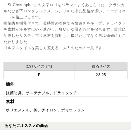
「St.Christopher」の文字ロゴをバランスよくあしらった、クラシカ
ルなひざ下ロングソックス。シンプルな中に品格が漂い、コーディネ
ートを格上げします。
抗菌防臭機能付きで、長時間の着用でも快適さをキープ。ドライタッ
チ素材が汗をすばやく逃がし、爽やかな履き心地を保ちます。環境に
配慮したサステナブル素材を採用し、機能だけでなく選ぶ価値にもこ
だわりました。
ゴルフスタイルを美しく整える、大人のための一足です。
製品サイズ(cm)
適応サイズ
F
23-25
機能
抗菌防臭、サステナブル、ドライタッチ
素材
ポリエステル、綿、ナイロン、ポリウレタン
あなたにオススメの商品