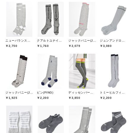
ニューバランスゴルフ(New Balance Golf)
クアルトユナイテッド(CUARTO UNITED)
ジャックバニー(Jack Bunny)
ジュンアンドロペ(JUN&ROPE)
￥2,750
￥1,760
￥2,079
￥3,080
ジャックバニー(Jack Bunny)
ピン(PING)
ディッセンバーメイ(DECEMBERMAY)
トミーヒルフィガーゴルフ(TOMMY HILFIGER GOLF)
￥1,925
￥2,200
￥3,850
￥2,200