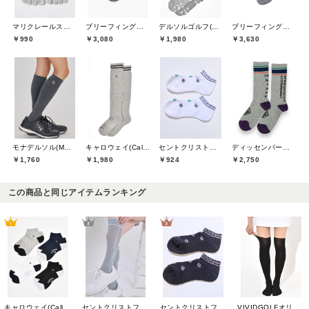
マリクレールスポール(marie claire sport)
ブリーフィングゴルフ(BRIEFING GOLF)
デルソルゴルフ(DELSOL GOLF)
ブリーフィングゴルフ(BRIEFING GOLF)
￥990
￥3,080
￥1,980
￥3,630
モナデルソル(MONA DELSOL)
キャロウェイ(Callaway)
セントクリストファーゴルフ(St.ChristopherGolf)
ディッセンバーメイ(DECEMBERMAY)
￥1,760
￥1,980
￥924
￥2,750
この商品と同じアイテムランキング
キャロウェイ(Callaway)
セントクリストファーゴルフ(St.ChristopherGolf)
セントクリストファーゴルフ(St.ChristopherGolf)
VIVIDGOLFオリジナル