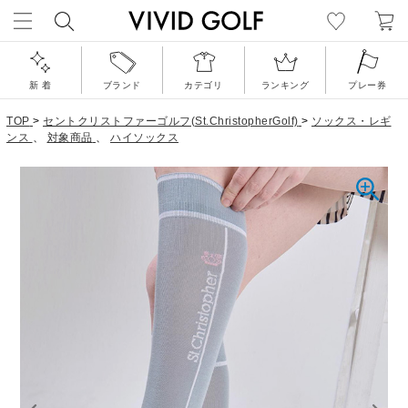
新 着
ブランド
カテゴリ
ランキング
プレー券
TOP
>
セントクリストファーゴルフ(St.ChristopherGolf)
>
ソックス・レギ
ンス
、
対象商品
、
ハイソックス