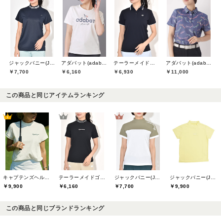
ジャックバニー(Jack Bunny)
アダバット(adabat)
テーラーメイドゴルフ(TaylorMade Golf)
アダバット(adabat)
￥7,700
￥6,160
￥6,930
￥11,000
この商品と同じアイテムランキング
キャプテンズヘルムゴルフ(Captains Helm Golf)
テーラーメイドゴルフ(TaylorMade Golf)
ジャックバニー(Jack Bunny)
ジャックバニー(Jack Bunny)
￥9,900
￥6,160
￥7,700
￥9,900
この商品と同じブランドランキング