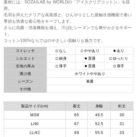
素材には、SOZAILAB by WORLDの「アイスクリアコットン」を採
用。
毛羽を抑えたクリアな表面感と、ひんやりとした接触冷感機能で暑い
季節も快適な着心地をキープします。
さらに抗菌・消臭機能を備え、汗ばむシーズンでも爽やかさをサポー
ト。
コットン100%ならではのやさしい肌触りも魅力です。
ストレッチ
□ なし
□ ややあり
■ あり
シルエット
□ 細身
■ 普通
□ ゆったり
生地の厚み
□ 薄手
■ 普通
□ 厚手
透け感
ホワイトややあり
シーズン
春夏
その他
製品サイズ(cm)
着丈
身幅
裄丈
M/38
65
49.5
30
L/40
67
52.5
31
LL/42
69
55.5
33