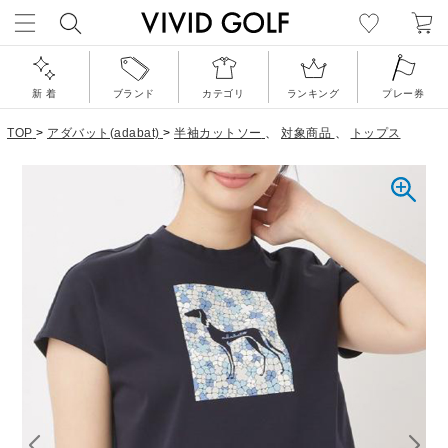
新 着
ブランド
カテゴリ
ランキング
プレー券
TOP
>
アダバット(adabat)
>
半袖カットソー
、
対象商品
、
トップス